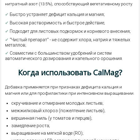
нитратный азот (13.5%), способствующий вегетативному росту.
✔
Быстро устраняет дефицит кальция и магния;
✔
Высокая растворимость и быстрое действие;
✔
Подходит для листовых подкормок и корневого внесения;
✔
"Чистый препарат" - не содержит хлора, натрия и тяжелых
металлов;
✔
Совместим с большинством удобрений и систем
автоматического дозирования и капельного орошения.
Когда использовать CalMag?
Добавка применяется при признаках дефицита кальция и
магния или для профилактики при интенсивном выращивании.
скручивание и отмирание молодых листьев;
межжилковый хлороз (пожелтение листьев);
вершинная гниль (у томатов и перцев);
замедление роста;
выращивание на мягкой воде (RO);