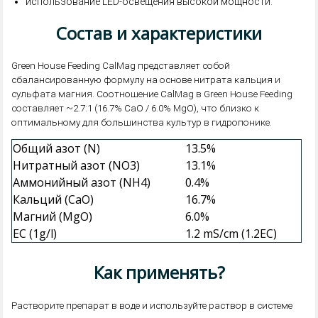
использование LED-освещения высокой мощности.
Состав и характеристики
Green House Feeding CalMag представляет собой
сбалансированную формулу на основе нитрата кальция и
сульфата магния. Соотношение CalMag в Green House Feeding
составляет ~2.7:1 (16.7% CaO / 6.0% MgO), что близко к
оптимальному для большинства культур в гидропонике.
Общий азот (N)
13.5%
Нитратный азот (NO3)
13.1%
Аммонийный азот (NH4)
0.4%
Кальций (CaO)
16.7%
Магний (MgO)
6.0%
EC (1g/l)
1.2 mS/cm (1.2EC)
Как применять?
Растворите препарат в воде и используйте раствор в системе