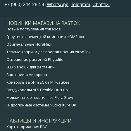
+7 (960) 244-28-58 (
WhatsApp
,
Telegram
,
ChatttiX
)
НОВИНКИ МАГАЗИНА RASTOK
Новые поступления товаров
Гроутенты немецкой компании HOMEbox
Оригинальные FloraFlex
Теплые коврики для проращивания AironTek
Освещение растений Phytolite
LED Nanolux для растений
Бактерии и микориза
Контроль за pH и EC от Milwaukee
Воздуховоды AFS Flexible Duct Co
Мешки из геотекстиля от FloraGrow
Гидропонные системы Nutriculture UK
ТАБЛИЦЫ И ИНСТРУКЦИИ
Карта кормления BAC