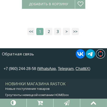
ДОБАВИТЬ В КОРЗИНУ
<<
1
2
3
>
>>
Обратная связь
+7 (960) 244-28-58 (
WhatsApp
,
Telegram
,
ChatttiX
)
НОВИНКИ МАГАЗИНА RASTOK
Новые поступления товаров
Гроутенты немецкой компании HOMEbox
Оригинальные FloraFlex