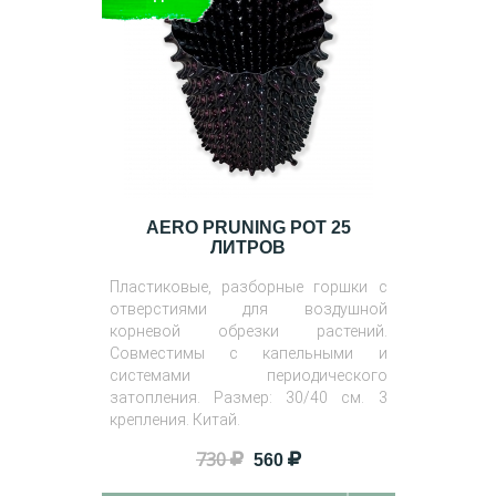
AERO PRUNING POT 25
ЛИТРОВ
Пластиковые, разборные горшки с
отверстиями для воздушной
корневой обрезки растений.
Совместимы с капельными и
системами периодического
затопления. Размер: 30/40 см. 3
крепления. Китай.
730
560