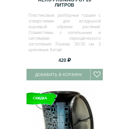
ЛИТРОВ
Пластиковые, разборные горшки с
отверстиями для воздушной
корневой обрезки растений.
Совместимы с капельными и
системами периодического
затопления. Размер: 30/30 см. 3
крепления. Китай.
420
ДОБАВИТЬ В КОРЗИНУ