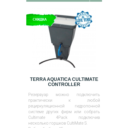
TERRA AQUATICA CULTIMATE
CONTROLLER
Резервуар можно подключить
практически к любой
рециркуляционной гидропонной
системе других фирм или собрать
Cultimate 4Pack подключив
несколько горшков CultiMate S.