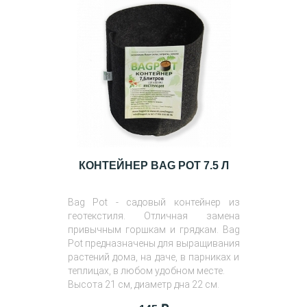
КОНТЕЙНЕР BAG POT 7.5 Л
Bag Pot - садовый контейнер из
геотекстиля. Отличная замена
привычным горшкам и грядкам. Bag
Pot предназначены для выращивания
растений дома, на даче, в парниках и
теплицах, в любом удобном месте.
Высота 21 см, диаметр дна 22 см.