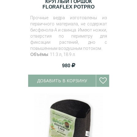
КРУГЛЫЙ ГОРШОК
FLORAFLEX POTPRO
Прочные ведра изготовлены из
первичного материала, не содержат
бисфенола-А и свинца. Имеют ножки,
отверстия по периметру для
фиксации растений, дно с
повышенным воздушным потоком.
Объёмы
: 11.3 л, 18.9 л.
980
ДОБАВИТЬ В КОРЗИНУ