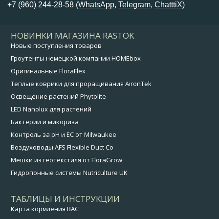
+7 (960) 244-28-58 (
WhatsApp
,
Telegram
,
ChatttiX
)
НОВИНКИ МАГАЗИНА RASTOK
Новые поступления товаров
Гроутенты немецкой компании HOMEbox
Оригинальные FloraFlex
Теплые коврики для проращивания AironTek
Освещение растений Phytolite
LED Nanolux для растений
Бактерии и микориза
Контроль за pH и EC от Milwaukee
Воздуховоды AFS Flexible Duct Co
Мешки из геотекстиля от FloraGrow
Гидропонные системы Nutriculture UK
ТАБЛИЦЫ И ИНСТРУКЦИИ
Карта кормления BAC