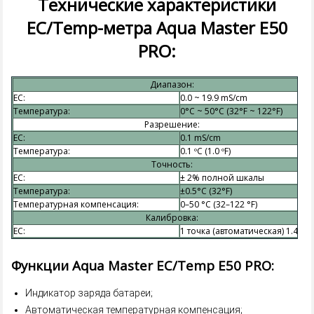
Технические характеристики
EC/Temp-метра Aqua Master E50
PRO:
Диапазон:
EC:
0.0 ~ 19.9 mS/cm
Температура:
0°C ~ 50°C (32°F ~ 122°F)
Разрешение:
ЕС:
0.1 mS/cm
Температура:
0.1 ºC (1.0 ºF)
Точность:
EC:
± 2% полной шкалы
Температура:
±0.5°C (32°F)
Температурная компенсация:
0–50 °C (32–122 °F)
Калибровка:
EC:
1 точка (автоматическая) 1.4 EC
Функции Aqua Master EC/Temp E50 PRO:
Индикатор заряда батареи;
Автоматическая температурная компенсация;