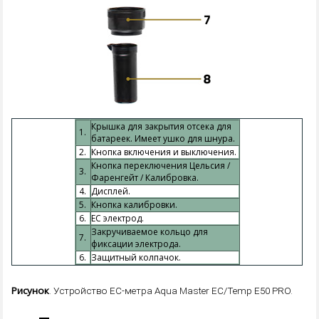
Крышка для закрытия отсека для
1.
батареек. Имеет ушко для шнура.
2.
Кнопка включения и выключения.
Кнопка переключения Цельсия /
3.
Фаренгейт / Калибровка.
4.
Дисплей.
5.
Кнопка калибровки.
6.
EC электрод.
Закручиваемое кольцо для
7.
фиксации электрода.
6.
Защитный колпачок.
Рисунок
. Устройство EC-метра Aqua Master EC/Temp E50 PRO.