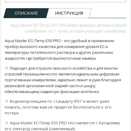
ОПИСАНИЕ
ИНСТРУКЦИЯ
Aqua Master EC/Temp E50 PRO имеет функцию автоматической
калибровки по 1 точке, которая упрощает калибровку.
Aqua Master EC/Temp E50 PRO - это удобный в применении
прибор высокого качества для измерения уровня EC и
температуры питательного раствора и других различных
жидкостях где требуются высокоточные замеры.
📎
Подходит для отрасли сельского хозяйства и для многих
отраслей промышленности, является идеальным цифровым
портативным измерителем, идеально лежит в руке благодаря
резиновой эргономичной задней части и шнуру,
обеспечивающему надежную фиксацию колпачка.
📎
Водонепроницаем по стандарту IP67 и может даже
плавать, поэтому вам не придется беспокоиться о его
потере.
📎
Aqua Master EC/Temp E50 PRO поставляется с батареями,
его электрод сменный (заменяемый).