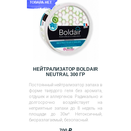
НЕЙТРАЛИЗАТОР BOLDAIR
NEUTRAL 300 ГР
Постоянный нейтрализатор запаха в
форме твёрдого геля без аромата,
отдушек и аллергенов. Радикально и
долгосрочно воздействует на
неприятные запахи до 8 недель на
площади до 30м². Нетоксичный,
биоразлагаемый, безопасный.
700