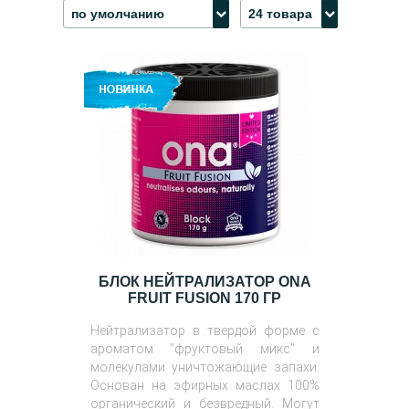
по умолчанию
24 товара
БЛОК НЕЙТРАЛИЗАТОР ONA
FRUIT FUSION 170 ГР
Нейтрализатор в твердой форме с
ароматом "фруктовый микс" и
молекулами уничтожающие запахи.
Основан на эфирных маслах 100%
органический и безвредный. Могут