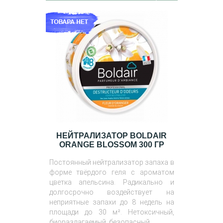
НЕЙТРАЛИЗАТОР BOLDAIR
ORANGE BLOSSOM 300 ГР
Постоянный нейтрализатор запаха в
форме твёрдого геля с ароматом
цветка апельсина. Радикально и
долгосрочно воздействует на
неприятные запахи до 8 недель на
площади до 30 м². Нетоксичный,
биоразлагаемый, безопасный.