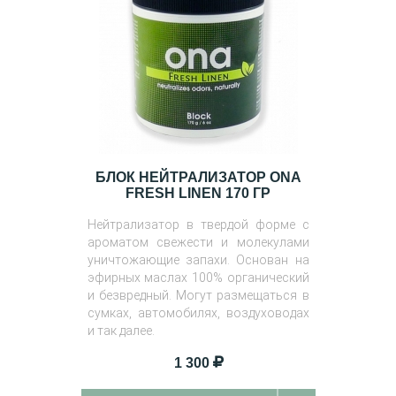
БЛОК НЕЙТРАЛИЗАТОР ONA
FRESH LINEN 170 ГР
Нейтрализатор в твердой форме с
ароматом свежести и молекулами
уничтожающие запахи. Основан на
эфирных маслах 100% органический
и безвредный. Могут размещаться в
сумках, автомобилях, воздуховодах
и так далее.
1 300