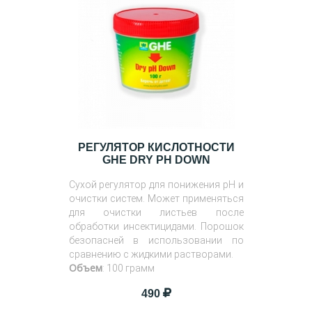
РЕГУЛЯТОР КИСЛОТНОСТИ
GHE DRY PH DOWN
Сухой регулятор для понижения pH и
очистки систем. Может применяться
для очистки листьев после
обработки инсектицидами. Порошок
безопасней в использовании по
сравнению с жидкими растворами.
Объем
: 100 грамм
490