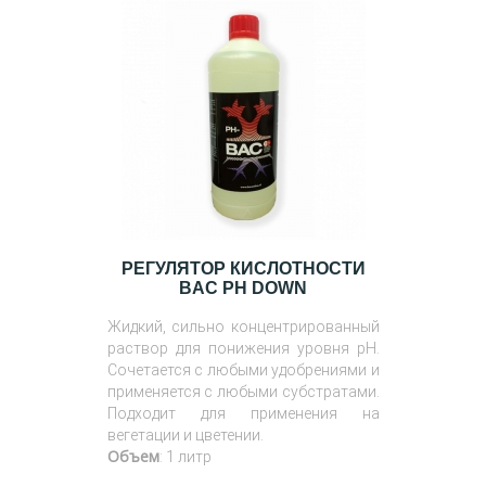
РЕГУЛЯТОР КИСЛОТНОСТИ
BAC PH DOWN
Жидкий, сильно концентрированный
раствор для понижения уровня pH.
Сочетается с любыми удобрениями и
применяется с любыми субстратами.
Подходит для применения на
вегетации и цветении.
Объем
: 1 литр