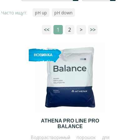
Часто ищут:
pH up
pH down
<<
1
2
>
>>
ATHENA PRO LINE PRO
BALANCE
Водорастворимый порошок для