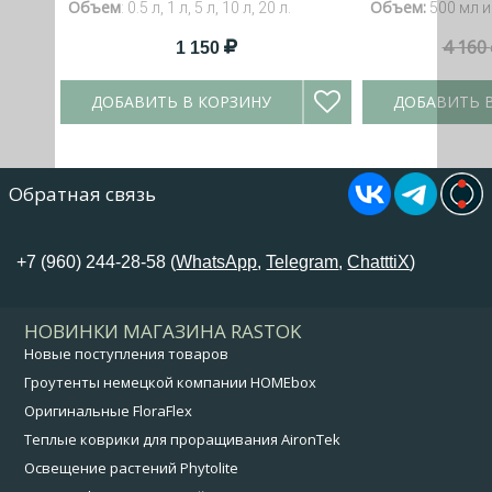
Объем
Объем:
: 0.5 л, 1 л, 5 л, 10 л, 20 л.
500 мл и
4 160
1 150
ДОБАВИТЬ В КОРЗИНУ
ДОБАВИТЬ 
Обратная связь
+7 (960) 244-28-58 (
WhatsApp
,
Telegram
,
ChatttiX
)
НОВИНКИ МАГАЗИНА RASTOK
Новые поступления товаров
Гроутенты немецкой компании HOMEbox
Оригинальные FloraFlex
Теплые коврики для проращивания AironTek
Освещение растений Phytolite