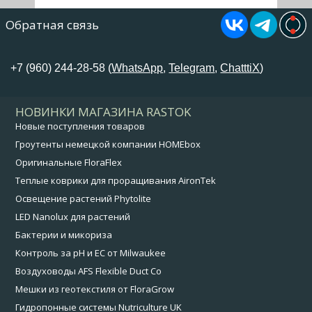
Обратная связь
+7 (960) 244-28-58 (
WhatsApp
,
Telegram
,
ChatttiX
)
НОВИНКИ МАГАЗИНА RASTOK
Новые поступления товаров
Гроутенты немецкой компании HOMEbox
Оригинальные FloraFlex
Теплые коврики для проращивания AironTek
Освещение растений Phytolite
LED Nanolux для растений
Бактерии и микориза
Контроль за pH и EC от Milwaukee
Воздуховоды AFS Flexible Duct Co
Мешки из геотекстиля от FloraGrow
Гидропонные системы Nutriculture UK