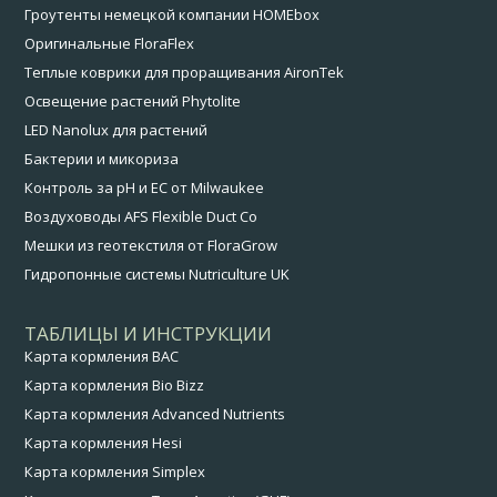
Гроутенты немецкой компании HOMEbox
Оригинальные FloraFlex
Теплые коврики для проращивания AironTek
Освещение растений Phytolite
LED Nanolux для растений
Бактерии и микориза
Контроль за pH и EC от Milwaukee
Воздуховоды AFS Flexible Duct Co
Мешки из геотекстиля от FloraGrow
Гидропонные системы Nutriculture UK
ТАБЛИЦЫ И ИНСТРУКЦИИ
Карта кормления BAC
Карта кормления Bio Bizz
Карта кормления Advanced Nutrients
Карта кормления Hesi
Карта кормления Simplex