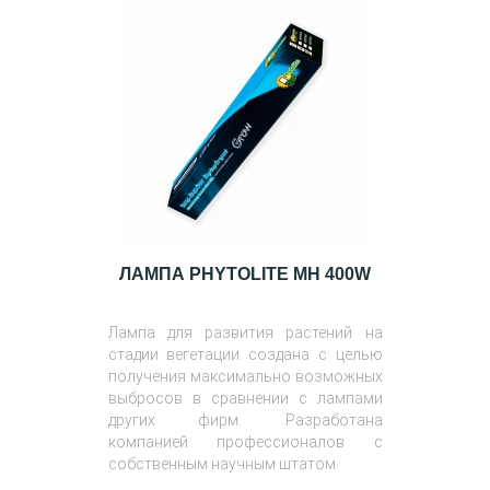
ЛАМПА PHYTOLITE MH 400W
Лампа для развития растений на
стадии вегетации создана с целью
получения максимально возможных
выбросов в сравнении с лампами
других фирм. Разработана
компанией профессионалов с
собственным научным штатом.