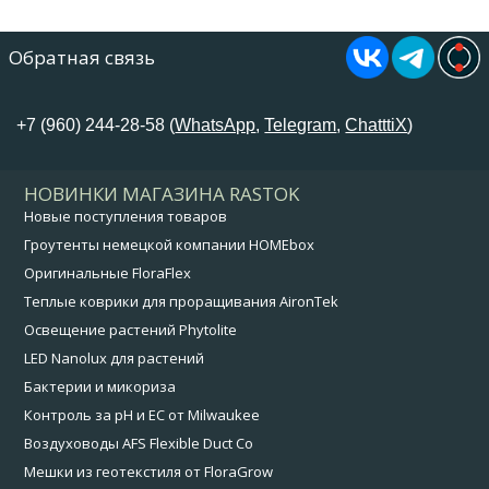
Обратная связь
+7 (960) 244-28-58 (
WhatsApp
,
Telegram
,
ChatttiX
)
НОВИНКИ МАГАЗИНА RASTOK
Новые поступления товаров
Гроутенты немецкой компании HOMEbox
Оригинальные FloraFlex
Теплые коврики для проращивания AironTek
Освещение растений Phytolite
LED Nanolux для растений
Бактерии и микориза
Контроль за pH и EC от Milwaukee
Воздуховоды AFS Flexible Duct Co
Мешки из геотекстиля от FloraGrow