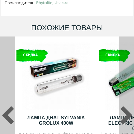
Phytolite
, Италия.
Производитель:
ПОХОЖИЕ ТОВАРЫ
ЛАМПА ДНАТ SYLVANIA
ЛАМПА Д
GROLUX 400W
ELECTRIC
Натриевая лампа с фито-спектром
Просто осве