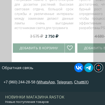
для досветки растений. Высокая
достаточно, ч
световая отдача, большой срок
бурный рост.
службы и увеличенные интервалы
определенного 
между заменами делают данные
чтобы процес
лампы очень выгодными
эффективным.
источниками света для гроувинга.
разработаны PSL
3 575
4 680
2 750
ДОБАВИТЬ В КОРЗИНУ
ДОБАВИТЬ 
Обратная связь
+7 (960) 244-28-58 (
WhatsApp
,
Telegram
,
ChatttiX
)
НОВИНКИ МАГАЗИНА RASTOK
Новые поступления товаров