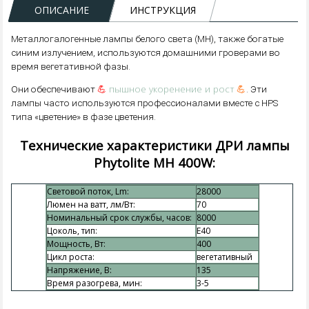
ОПИСАНИЕ
ИНСТРУКЦИЯ
Металлогалогенные лампы белого света (MH), также богатые
синим излучением, используются домашними гроверами во
время вегетативной фазы.
💪
пышное укоренение и рост
💪
Они обеспечивают
. Эти
лампы часто используются профессионалами вместе с HPS
типа «цветение» в фазе цветения.
Технические характеристики ДРИ лампы
Phytolite MH 400W:
Световой поток, Lm:
28000
Люмен на ватт, лм/Вт:
70
Номинальный срок службы, часов:
8000
Цоколь, тип:
E40
Мощность, Вт:
400
Цикл роста:
вегетативный
Напряжение, В:
135
Время разогрева, мин:
3-5