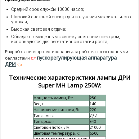
Средний срок службы 10000 часов;
Широкий световой спектр для получения максимального
урожая;
Высокая световая отдача;
Обладают смещенным к синему световым спектром,
используются для вегетативной стадии роста;
Разработаны и протестированы для работы с электронными
пускорегулирующая аппаратура
👉
балластами
ДРИ
👈
Технические характеристики лампы ДРИ
Super MH Lamp 250W:
Мощность лампы, Вт:
250
Вес, г:
140
Напряжение питания, В:
220
Тип лампы:
ДРИ
Тип цоколя:
E40
Световой поток, Лм:
21000
Цветовая температура, К:
6500