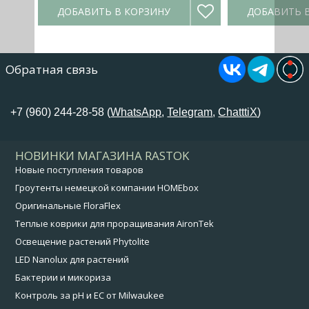
ДОБАВИТЬ В КОРЗИНУ
ДОБАВИТЬ 
Обратная связь
+7 (960) 244-28-58 (
WhatsApp
,
Telegram
,
ChatttiX
)
НОВИНКИ МАГАЗИНА RASTOK
Новые поступления товаров
Гроутенты немецкой компании HOMEbox
Оригинальные FloraFlex
Теплые коврики для проращивания AironTek
Освещение растений Phytolite
LED Nanolux для растений
Бактерии и микориза
Контроль за pH и EC от Milwaukee