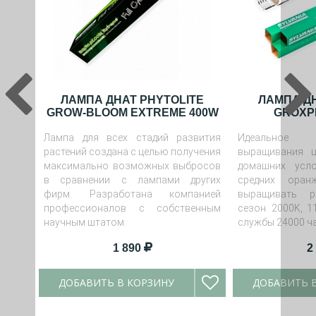
ЛАМПА ДНАТ PHYTOLITE
ЛАМПА ДН
GROW-BLOOM EXTREME 400W
GROXP
Лампа для всех стадий развития
Идеальное
растений создана с целью получения
выращивания 
максимально возможных выбросов
домашних усло
в сравнении с лампами других
средних оран
фирм. Разработана компанией
выращивать 
профессионалов с собственным
сезон. 2000K, 1
научным штатом.
службы 24000 ч
1 890
2
ДОБАВИТЬ В КОРЗИНУ
ДОБАВИТЬ 