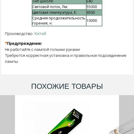
Тип цоколя:
E40
Световой поток, Лм:
55000
Цветовая температура, К:
6500
Средняя продолжительность
10000
горения, ч:
Китай
Производство:
*
Предупреждение:
Не работайте с лампой голыми руками
Требуются корректная установка и правильное подсоединение
лампы
ПОХОЖИЕ ТОВАРЫ