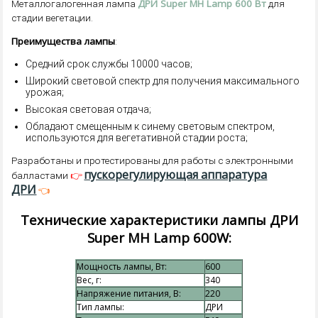
ДРИ Super MH Lamp 600 Вт
Металлогалогенная лампа
для
стадии вегетации.
Преимущества лампы
:
Средний срок службы 10000 часов;
Широкий световой спектр для получения максимального
урожая;
Высокая световая отдача;
Обладают смещенным к синему световым спектром,
используются для вегетативной стадии роста;
Разработаны и протестированы для работы с электронными
пускорегулирующая аппаратура
👉
балластами
ДРИ
👈
Технические характеристики лампы ДРИ
Super MH Lamp 600W:
Мощность лампы, Вт:
600
Вес, г:
340
Напряжение питания, В:
220
Тип лампы:
ДРИ