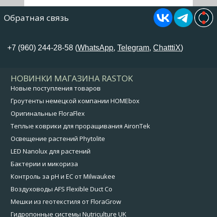
Обратная связь
+7 (960) 244-28-58 (
WhatsApp
,
Telegram
,
ChatttiX
)
НОВИНКИ МАГАЗИНА RASTOK
Новые поступления товаров
Гроутенты немецкой компании HOMEbox
Оригинальные FloraFlex
Теплые коврики для проращивания AironTek
Освещение растений Phytolite
LED Nanolux для растений
Бактерии и микориза
Контроль за pH и EC от Milwaukee
Воздуховоды AFS Flexible Duct Co
Мешки из геотекстиля от FloraGrow
Гидропонные системы Nutriculture UK