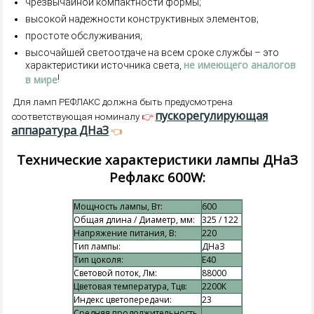
чрезвычайной компактности формы;
высокой надежности конструктивных элементов;
простоте обслуживания;
высочайшей светоотдаче на всем сроке службы – это
не имеющего аналогов
характеристики источника света,
в мире
!
Для ламп РЕФЛАКС должна быть предусмотрена
пускорегулирующая
👉
соответствующая номиналу
аппаратура ДНаЗ
👈
Технические характеристики лампы ДНаЗ
Рефлакс 600W:
Мощность лампы, Вт:
600
Общая длина / Диаметр, мм:
325 / 122
Напряжение питания, В:
220
Тип лампы:
ДНаЗ
Тип цоколя:
E40
Световой поток, Лм:
88000
Цветовая температура, Тцв:
2200К
Индекс цветопередачи:
23
Средняя продолжительность