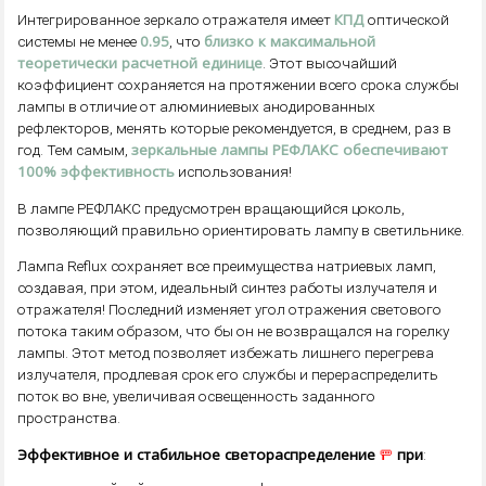
КПД
Интегрированное зеркало отражателя имеет
оптической
0.95
близко к максимальной
системы не менее
, что
теоретически расчетной единице
. Этот высочайший
коэффициент сохраняется на протяжении всего срока службы
лампы в отличие от алюминиевых анодированных
рефлекторов, менять которые рекомендуется, в среднем, раз в
зеркальные лампы РЕФЛАКС обеспечивают
год. Тем самым,
100% эффективность
использования!
В лампе РЕФЛАКС предусмотрен вращающийся цоколь,
позволяющий правильно ориентировать лампу в светильнике.
Лампа Reflux сохраняет все преимущества натриевых ламп,
создавая, при этом, идеальный синтез работы излучателя и
отражателя! Последний изменяет угол отражения светового
потока таким образом, что бы он не возвращался на горелку
лампы. Этот метод позволяет избежать лишнего перегрева
излучателя, продлевая срок его службы и перераспределить
поток во вне, увеличивая освещенность заданного
пространства.
Эффективное и стабильное светораспределение
🚥
при
: