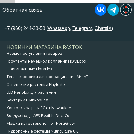
Обратная связь
+7 (960) 244-28-58 (
WhatsApp
,
Telegram
,
ChatttiX
)
НОВИНКИ МАГАЗИНА RASTOK
Новые поступления товаров
Гроутенты немецкой компании HOMEbox
Оригинальные FloraFlex
Теплые коврики для проращивания AironTek
Освещение растений Phytolite
LED Nanolux для растений
Бактерии и микориза
Контроль за pH и EC от Milwaukee
Воздуховоды AFS Flexible Duct Co
Мешки из геотекстиля от FloraGrow
Гидропонные системы Nutriculture UK