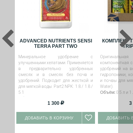
ADVANCED NUTRIENTS SENSI
КОМПЛЕКТ T
TERRA PART TWO
TRI
Минеральное удобрение с
Оригинальная
улучшенными хелатами. Применяется
компонентная с
в предварительно удобренных
удобрений на в
смесях и в смесях без почв и
гидропоники, к
удобрений. Подходит для жесткой и
и почвы для мяг
для мягкой воды. Part2 NPK: 1.8 / 1.8 /
Water).
Объём:
5.1
0.5 л и 1 
Объём
: 1 литр.
1 300
3
ДОБАВИТЬ В КОРЗИНУ
ДОБАВИТЬ 