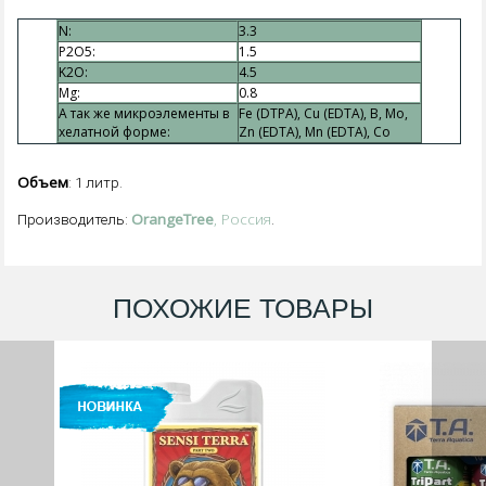
N:
3.3
P2O5:
1.5
K2O:
4.5
Mg:
0.8
А так же микроэлементы в
Fe (DTPA), Cu (EDTA), B, Mo,
хелатной форме:
Zn (EDTA), Mn (EDTA), Co
Объем
: 1 литр.
OrangeTree
, Россия
Производитель:
.
ПОХОЖИЕ ТОВАРЫ