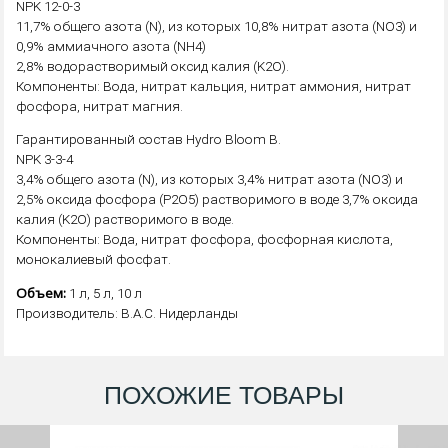
NPK 12-0-3
11,7% общего азота (N), из которых 10,8% нитрат азота (NO3) и
0,9% аммиачного азота (NH4)
2,8% водорастворимый оксид калия (K2O).
Компоненты: Вода, нитрат кальция, нитрат аммония, нитрат
фосфора, нитрат магния.
Гарантированный состав Hydro Bloom B.
NPK 3-3-4
3,4% общего азота (N), из которых 3,4% нитрат азота (NO3) и
2,5% оксида фосфора (P2O5) растворимого в воде 3,7% оксида
калия (K2O) растворимого в воде.
Компоненты: Вода, нитрат фосфора, фосфорная кислота,
монокалиевый фосфат.
Объем:
1 л, 5 л, 10 л
Производитель: B.A.C. Нидерланды
ПОХОЖИЕ ТОВАРЫ