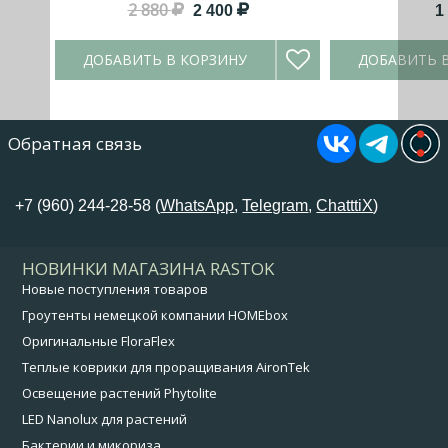
2 880
2 400
1
ДОБАВИТЬ В КОРЗИНУ
ДОБАВИТЬ 
Обратная связь
+7 (960) 244-28-58 (
WhatsApp
,
Telegram
,
ChatttiX
)
НОВИНКИ МАГАЗИНА RASTOK
Новые поступления товаров
Гроутенты немецкой компании HOMEbox
Оригинальные FloraFlex
Теплые коврики для проращивания AironTek
Освещение растений Phytolite
LED Nanolux для растений
Бактерии и микориза