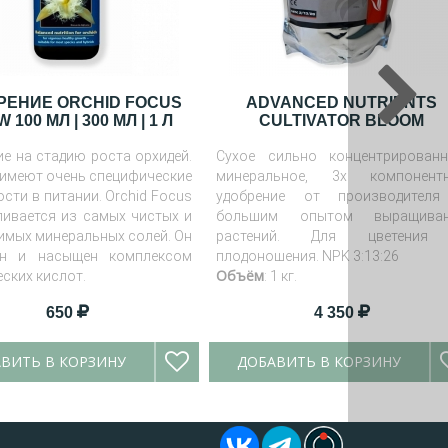
РЕНИЕ ORCHID FOCUS
ADVANCED NUTRIENTS
 100 МЛ | 300 МЛ | 1 Л
CULTIVATOR BLOOM
ие на стадию роста орхидей.
Сухое сильно концентрированн
 имеют очень специфические
минеральное, 3х компонент
сти в питании. Orchid Focus
удобрение от производител
ливается из самых чистых и
большим опытом выращиван
имых минеральных солей. Он
растений. Для цветения
ен и насыщен комплексом
плодоношения. NPK 3:13:26
Объём
ских кислот.
: 1 кг.
650
4 350
ВИТЬ В КОРЗИНУ
ДОБАВИТЬ В КОРЗИНУ