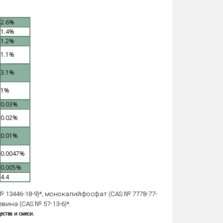
2.6%
1.4%
1.2%
1.1%
3.1%
1%
0.03%
0.02%
0.01%
0.0047%
0.005%
4.4
 № 13446-18-9)*, монокалийфосфат (CAS № 7778-77-
евина (CAS № 57-13-6)*.
ства и смеси.