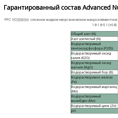
Гарантированный состав Advanced Nut
PFC 1(C)(I)(b)(ii): сложное жидкое неорганическое макроэлементно
1.8-1.8-5.1 (+0.8)
Общий азот (N):
Азот азотистый (N):
Водорастворимый
пентоксид фосфора (P205):
Водорастворимый оксид
калия (K2O):
Водорастворимый оксид
магния (MgO):
Водорастворимый бор (B):
Водорастворимое железо
(Fe):
Водорастворимый марганец
(Mn):
Водорастворимый
молибден (Mo):
Водорастворимый цинк (Zn):
рН: