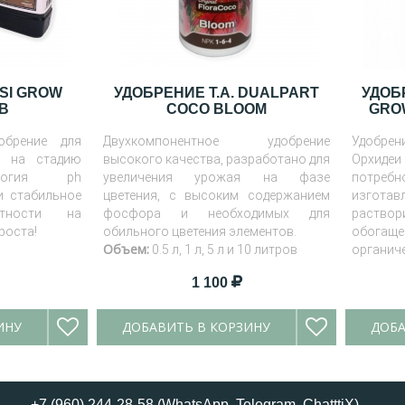
SI GROW
УДОБРЕНИЕ T.A. DUALPART
УДОБ
 B
COCO BLOOM
GROW
обрение для
Двухкомпонентное удобрение
Удобрен
а на стадию
высокого качества, разработано для
Орхидеи
ология ph
увеличения урожая на фазе
потребно
 и стабильное
цветения, с высоким содержанием
изготав
отности на
фосфора и необходимых для
раствор
роста!
обильного цветения элементов.
обогащ
Объем:
0.5 л, 1 л, 5 л и 10 литров
органиче
1 100
ИНУ
ДОБАВИТЬ В КОРЗИНУ
ДОБА
+7 (960) 244-28-58 (
WhatsApp
,
Telegram
,
ChatttiX
)