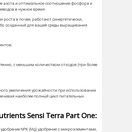
ние азота и оптимальное соотношение фосфора и
еводов в нужное время.
ции роста в почве, работают синергетически,
ибо созданный для вашей среды выращивания.
ентов;
тению, с меньшим количеством отходов (при более
мального увеличения урожайности при использовании
спечивая наиболее полный цикл питательных
rients Sensi Terra Part One:
е удобрение NPK (Mg) удобрение с микроэлементами,