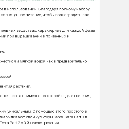
ное в использовании. Благодаря полному набору
 полноценное питание, чтобы вознаградить вас
тательных веществах, характерные для каждой фазы
тений при выращивании в почвенных и
не.
 жесткой и мягкой водой как в предварительно
месей.
вития растений.
ровня азота примерно на второй неделе цветения,
 таким уникальным. С помощью этого простого в
армливают свои культуры Sensi Terra Part 1 в
rra Part 2 с 3-й неделе цветения.