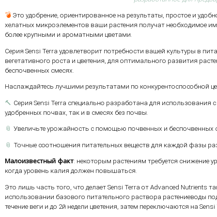
💣
Это удобрение, ориентированное на результаты, простое и удоб
хелатных микроэлементов ваши растения получат необходимое им
более крупными и ароматными цветами.
Серия Sensi Terra удовлетворит потребности вашей культуры в пи
вегетативного роста и цветения, для оптимального развития рас
беспочвенных смесях.
Наслаждайтесь лучшими результатами по конкурентоспособной це
🔨
Серия Sensi Terra специально разработана для использования с
удобренных почвах, так и в смесях без почвы.
📎
Увеличьте урожайность с помощью почвенных и беспочвенных с
📎
Точные соотношения питательных веществ для каждой фазы раз
Малоизвестный факт
: некоторым растениям требуется снижение у
когда уровень калия должен повышаться.
Это лишь часть того, что делает Sensi Terra от Advanced Nutrients
использовании базового питательного раствора растениеводы подк
течение веги и до 2й недели цветения, затем переключаются на Sensi Te