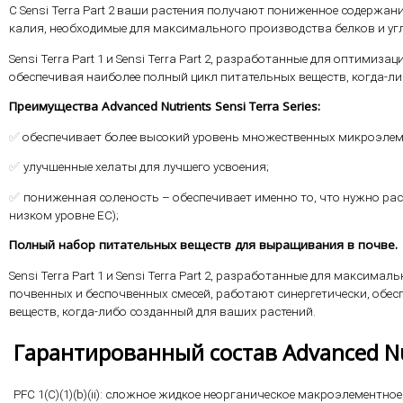
С Sensi Terra Part 2 ваши растения получают пониженное содержа
калия, необходимые для максимального производства белков и угл
Sensi Terra Part 1 и Sensi Terra Part 2, разработанные для оптимиза
обеспечивая наиболее полный цикл питательных веществ, когда-л
Преимущества Advanced Nutrients Sensi Terra Series:
✅
обеспечивает более высокий уровень множественных микроэлем
✅
улучшенные хелаты для лучшего усвоения;
✅
пониженная соленость – обеспечивает именно то, что нужно рас
низком уровне ЕС);
Полный набор питательных веществ для выращивания в почве.
Sensi Terra Part 1 и Sensi Terra Part 2, разработанные для макси
почвенных и беспочвенных смесей, работают синергетически, обе
веществ, когда-либо созданный для ваших растений.
Гарантированный состав Advanced Nut
PFC 1(C)(1)(b)(ii): сложное жидкое неорганическое макроэлементно