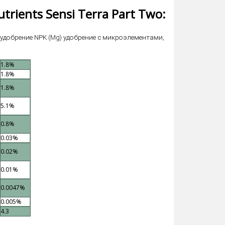
rients Sensi Terra Part Two:
е удобрение NPK (Mg) удобрение с микроэлементами,
1.8%
1.8%
1.8%
5.1%
0.8%
0.03%
0.02%
0.01%
0.0047%
0.005%
4.3