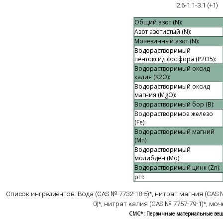
2.6-1.1-3.1 (+1)
Общий азот (N):
Азот азотистый (N):
Мочевинный азот (N):
Водорастворимый
пентоксид фосфора (Р2О5):
Водорастворимый оксид
калия (K2O):
Водорастворимый оксид
магния (MgO):
Водорастворимый бор (В):
Водорастворимое железо
(Fe):
Водорастворимый магний
(Mn):
Водорастворимый
молибден (Mo):
Водорастворимый цинк (Zn):
рН:
Список ингредиентов: Вода (CAS № 7732-18-5)*, нитрат магния (CAS
0)*, нитрат калия (CAS № 7757-79-1)*, моч
CMC*: Первичные материальные веще