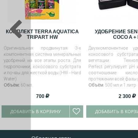
КОМПЛЕКТ TERRA AQUATICA
УДОБРЕНИЕ SEN
TRIPART HW
COCO A +
Оригинальная продвинутая 3-х
Двухкомпонентное уд
компонентная система минеральных
кокосового субстрат
удобрений на все этапы роста. Для
вегетации. Техн
гидропоники, кокосового субстрата
Perfect регулирует рН
и почвы для жесткой воды (HW - Hard
соотношение кисл
Water)
протяжении всей фазы 
Объём:
Объём
60 мл.
: 500 мл и 1 литр.
700
2 300
ДОБАВИТЬ В КОРЗИНУ
ДОБАВИТЬ В КОРЗ