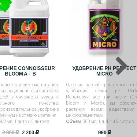
РЕНИЕ CONNOISSEUR
УДОБРЕНИЕ PH PERFECT
BLOOM A + B
MICRO
понентная система питания,
Одна из частей трёхкомпонентн
ая специально для знатоков
удобрения серии pH Perfe
елей утонченного вкуса и
Используя все три части (Gr
мального качества.
Bloom и Micro), вы обеспеч
роизводительное удобрение
растения всеми веществам
ремиум на стадию цветения.
микроэлементами.
Объём
 500 мл, 1 литр и 5 литров.
: 500 мл, 1 л, 4 л и 5 литров.
2 860
2 200
990