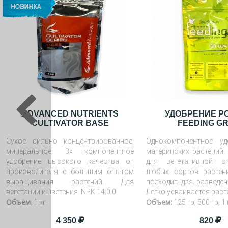
ADVANCED NUTRIENTS
УДОБРЕНИЕ P
CULTIVATOR BASE
FEEDING G
Сухое сильно концентрированное,
Однокомпонентное уд
минеральное, 3х компонентное
материнских растений.
удобрение высокого качества от
для вегетативной с
производителя с большим опытом
любых сортов растен
выращивания растений. Для
подходит для разведен
вегетации и цветения. NPK 14:0:0
Легко усваивается раст
Объём
Объем:
: 1 кг.
125 гр, 500 гр, 1 к
4 350
820