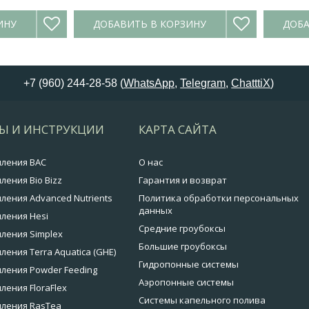
ИНУ
ДОБАВИТЬ В КОРЗИНУ
ДОБА
+7 (960) 244-28-58 (
WhatsApp
,
Telegram
,
ChatttiX
)
Ы И ИНСТРУКЦИИ
КАРТА САЙТА
мления BAC
О нас
ления Bio Bizz
Гарантия и возврат
ления Advanced Nutrients
Политика обработки персональных
данных
ления Hesi
Средние гроубоксы
ления Simplex
Большие гроубоксы
ления Terra Aquatica (GHE)
Гидропонные системы
ления Powder Feeding
Аэропонные системы
ления FloraFlex
Системы капельного полива
мления RasTea