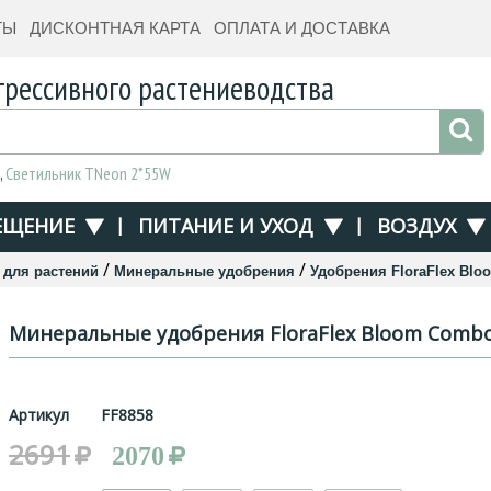
ТЫ
ДИСКОНТНАЯ КАРТА
ОПЛАТА И ДОСТАВКА
грессивного растениеводства
,
Светильник TNeon 2*55W
ЕЩЕНИЕ
|
ПИТАНИЕ И УХОД
|
ВОЗДУХ
/
/
 для растений
Минеральные удобрения
Удобрения FloraFlex Bl
Минеральные удобрения FloraFlex Bloom Comb
Артикул
FF8858
2691
2070