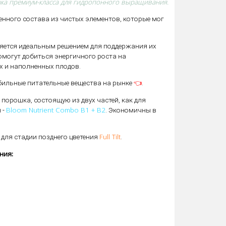
ка премиум-класса для гидропонного выращивания.
нного состава из чистых элементов, которые мог
ляется идеальным решением для поддержания их
омогут добиться энергичного роста на
ых и наполненных плодов.
👈
бильные питательные вещества на рынке
.
 порошка, состоящую из двух частей, как для
Bloom Nutrient Combo B1 + B2
 -
. Экономичны в
Full Tilt
для стадии позднего цветения
.
ния:
;