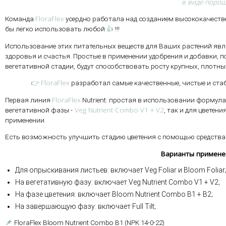
в виде порош
FloraFlex
Команда
усердно работала над созданием высококачестве
👍
бы легко использовать любой
!!!
Использование этих питательных веществ для Ваших растений яв
здоровья и счастья. Простые в применении удобрения и добавки, п
вегетативной стадии, будут способствовать росту крупных, плотн
👉 FloraFlex
разработал самые качественные, чистые и ста
FloraFlex
Первая линия
Nutrient: простая в использовании формула
Veg Nutrient Combo V1 + V2
вегетативной фазы -
, так и для цветения
применении.
Есть возможность улучшить стадию цветения с помощью средства 
Варианты примене
Для опрыскивания листьев: включает Veg Foliar и Bloom Foliar
На вегетативную фазу: включает Veg Nutrient Combo V1 + V2;
На фазе цветения: включает Bloom Nutrient Combo B1 + B2;
На завершающую фазу: включает Full Tilt;
📌
FloraFlex Bloom Nutrient Combo B1 (NPK 14-0-22)