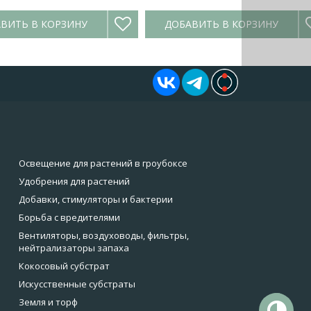
ВИТЬ В КОРЗИНУ
ДОБАВИТЬ В КОРЗИНУ
Освещение для растений в гроубоксе
Удобрения для растений
Добавки, стимуляторы и бактерии
Борьба с вредителями
Вентиляторы, воздуховоды, фильтры,
нейтрализаторы запаха
Кокосовый субстрат
Искусственные субстраты
Земля и торф
То