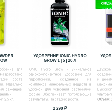
OWDER
УДОБРЕНИЕ IONIC HYDRO
УДОБ
ROW
GROW 1 | 5 | 20 Л
обрение для
IONIC Hydro Grow - уникальное
Двухком
 Разработано
однокомпонентное удобрение для
созданн
тадии роста
гидропоники, созданное из
и ценит
ий. Идеально
комплекса минеральных веществ в
макси
ия саженцев.
удобной для усвоения растениями
Высокоп
ениями.
форме. Обеспечивает потрясающие
ультра-п
Объём
г, 2.5 кг.
результаты. На стадию роста.
:
2 290