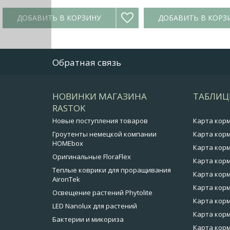
ДОБАВИТЬ В КОРЗИНУ
ДОБАВИТЬ В КОРЗ
Обратная связь
НОВИНКИ МАГАЗИНА
ТАБЛИЦ
RASTOK
Новые поступления товаров
Карта кор
Гроутенты немецкой компании
Карта корм
HOMEbox
Карта корм
Оригинальные FloraFlex
Карта корм
Теплые коврики для проращивания
Карта корм
AironTek
Карта корм
Освещение растений Phytolite
Карта корм
LED Nanolux для растений
Карта корм
Бактерии и микориза
Карта кор