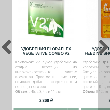
УДОБРЕНИЯ FLORAFLEX
УДОБРЕ
VEGETATIVE COMBO V2
FEEDING SH
Компонент V2, сухое удобрение на
Удобрение для
стадию вегетации из
коротким пе
высококачественных чистых
Специально раз
элементов. Простое в применении,
цветения всех р
поможет добиться энергичного и
растений (с 
полноценного роста.
цветения: 8 неде
Объем
Объем:
: 0.45, 2.3, 4.5 и 11.5 кг.
0.125 кг, 0
2 360