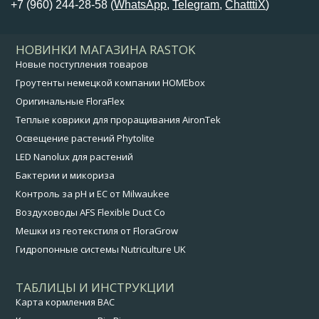
+7 (960) 244-28-58 (
WhatsApp
,
Telegram
,
ChatttiX
)
НОВИНКИ МАГАЗИНА RASTOK
Новые поступления товаров
Гроутенты немецкой компании HOMEbox
Оригинальные FloraFlex
Теплые коврики для проращивания AironTek
Освещение растений Phytolite
LED Nanolux для растений
Бактерии и микориза
Контроль за pH и EC от Milwaukee
Воздуховоды AFS Flexible Duct Co
Мешки из геотекстиля от FloraGrow
Гидропонные системы Nutriculture UK
ТАБЛИЦЫ И ИНСТРУКЦИИ
Карта кормления BAC