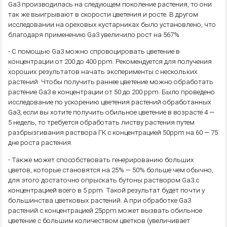
Ga3 производилась на следующем поколение растения, то они
так же выигрывают в скорости цветения и росте. В другом
исследовании на ореховых кустарниках было установлено, что
благодаря применению Ga3 увеличило рост на 567%
- С помощью Ga3 можно спровоцировать цветение в
концентрации от 200 до 400 ppm. Рекомендуется для получения
хороших результатов начать эксперименты с нескольких
растений. Чтобы получить раннее цветение можно обработать
растение Ga3 в концентрации от 50 до 200 ppm. Было проведено
исследование по ускорению цветения растений обработанных
Ga3, если вы хотите получить обильное цветение в возрасте 4 —
5 недель, то требуется обработать листву растения путем
разбрызгивания раствора ГК с концентрацией 50ppm на 60 — 75
дне роста растения.
- Также может способствовать генерированию больших
цветов, которые становятся на 25% — 50% больше чем обычно,
для этого достаточно опрыскать бутоны раствором Ga3 с
концентрацией всего в 5 ppm. Такой результат будет почти у
большинства цветковых растений. А при обработке Ga3
растений с концентрацией 25ppm может вызвать обильное
цветение с большим количеством цветков (увеличивает