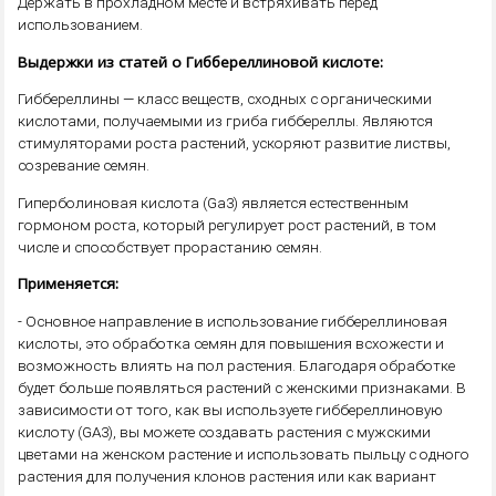
Держать в прохладном месте и встряхивать перед
использованием.
Выдержки из статей о Гиббереллиновой кислоте:
Гиббереллины — класс веществ, сходных с органическими
кислотами, получаемыми из гриба гиббереллы. Являются
стимуляторами роста растений, ускоряют развитие листвы,
созревание семян.
Гиперболиновая кислота (Ga3) является естественным
гормоном роста, который регулирует рост растений, в том
числе и способствует прорастанию семян.
Применяется:
- Основное направление в использование гиббереллиновая
кислоты, это обработка семян для повышения всхожести и
возможность влиять на пол растения. Благодаря обработке
будет больше появляться растений с женскими признаками. В
зависимости от того, как вы используете гиббереллиновую
кислоту (GA3), вы можете создавать растения с мужскими
цветами на женском растение и использовать пыльцу с одного
растения для получения клонов растения или как вариант