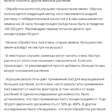
можно опылять другое женское растение.
- Обработка кислотой улучшает прорастание семян. Обычно
используется следующий метод: изготавливается жидкий
раствор с гиббереллиновой кислотой и в нем замачиваются
семена на 24 часа. Концентрация Ga3 должна быть в пределах
100-250 ppm. Рекомендуем первые попытки делать при
концентрации 50 ppm.
- Можно обработать Ga3 очень старые семена, большинство
семян взойдут не смотря на возраст.
- В некоторых случаях саженцы могут начать очень быстро
расти и от этого они начинают наклоняться. Если это
происходит, то рекомендуется просто добавить больше почвы
вокруг основания растения.
- Хорошие результаты даёт применение Ga3 для выращивания
больших растений, хотя очень часто результаты применения
Ga3 зависят от многих факторов, в том числе и от вида
растений. В одном исследовании урожайности, было
установлено, что при применении Ga3 с концентрацией от 15 до
30 ppm увеличило урожайность от 50% до 400%. В другом
исследовании было обнаружено, что если обработка растения