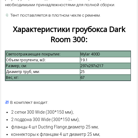
необходимыми принадлежностями для полной сборки.
📎
Тент поставляется в плотном чехле с ремнем.
Характеристики гроубокса Dark
Room 300:
Светоотражающее покрытие:
Mylar 400D
Объем гроутента, м3:
19.1
Размер, см:
297x297x217
Диаметр труб, мм:
25
Вес, кг:
67
🎁
В комплект входит:
2 сетки 300 Wide (300*150 мм);
2 поддона 300 Wide (300*150 мм);
фланцы 4 шт Ducting Flange диаметр 25 мм;
коннекторы к фланцам 4 шт диаметр 25 мм;