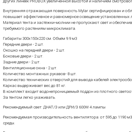
других линеек PROBOX увеличенной высотой и наличием смотровог
Внутренняя отражающая поверхность Mylar сертифицирован и об
повышает эффективное и равномерное освещение установленных 
Материал тента и застёжки-молнии не пропускают свет и обеспеч
требуемого растениям микроклимата.
Габариты 300х150х220 см. Объём 9.9 м3
Передние двери - 2 шт.
Окошко на передней двери - 2 шт.
Боковые двери - 2 шт.
Задние двери - 2 шт.
Вентиляционные окна - 2 шт.
Количество монтажных рукавов- 8 шт.
Количество технических отверстий для вывода кабелей электрообор
Каркас выдерживает вес до 81 кг.
В комплект входит водонепроницаемый поддон из плотного свето
За тентом легко ухаживать.
Рекомендуемый свет: ДНАТ/З или ДРИ/З 600W 4 лампы
Рекомендуемая производительность вентилятора: от 595 до 1190 
среды.