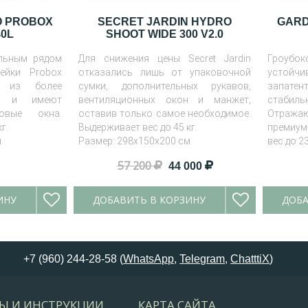
O PROBOX
SECRET JARDIN HYDRO
GARD
0L
SHOOT WIDE 300 V2.0
льным рядом
Для снижения цены Secret Jardin
Гроубо
нейки Probox
отказались лишь от упаковочной
устойчи
ы из более
сумки, дополнительных рукавов,
запате
ла и имеют
вентиляционных окон и манжет,
стаби
ковые окна.
оставив только самое необходимое.
Отражаю
г.
Выдерживает вес до 45 кг.
премиум
м
Размер: 298x150x200 см
вес до 2
57 200
44 000
ИНУ
ДОБАВИТЬ В КОРЗИНУ
ДОБА
+7 (960) 244-28-58 (
WhatsApp
,
Telegram
,
ChatttiX
)
Ы И ИНСТРУКЦИИ
КАРТА САЙТА