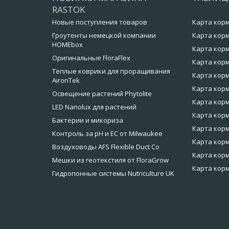
RASTOK
Новые поступления товаров
Карта кор
Гроутенты немецкой компании
Карта корм
HOMEbox
Карта корм
Оригинальные FloraFlex
Карта корм
Теплые коврики для проращивания
Карта корм
AironTek
Карта корм
Освещение растений Phytolite
Карта корм
LED Nanolux для растений
Карта корм
Бактерии и микориза
Карта кор
Контроль за pH и EC от Milwaukee
Карта корм
Воздуховоды AFS Flexible Duct Co
Карта корм
Мешки из геотекстиля от FloraGrow
Карта корм
Гидропонные системы Nutriculture UK