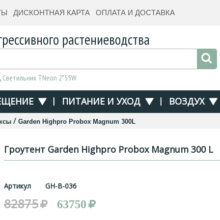
ТЫ
ДИСКОНТНАЯ КАРТА
ОПЛАТА И ДОСТАВКА
грессивного растениеводства
,
Светильник TNeon 2*55W
ЕЩЕНИЕ
|
ПИТАНИЕ И УХОД
|
ВОЗДУХ
/
ксы
Garden Highpro Probox Magnum 300L
Гроутент Garden Highpro Probox Magnum 300 L
Артикул
GH-B-036
82875
63750