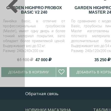
GARDEN HIGHPRO PROBOX
GARDEN HIGHPR
BASIC V2 240
MASTER 24
Линейка Basic, в отличие от
По сравнению с моде
профессиональных гроубоксов
Basic, гроубоксы ли
(Master), имеет одну дверь и более
Master изготовлен
тонкий материал покрытия, зато
плотного материа
обладает более приемлемой ценой.
дополнительные бо
Выдерживает вес до 52 кг.
Выдерживает вес до 54 к
Размер: 240х240х200 см
Размер: 240х120х200 с
61 100
47 000
35 250
ДОБАВИТЬ В КОРЗИНУ
ДОБАВИТЬ В КОРЗ
Обратная связь
НОВИНКИ МАГАЗИНА
ТАБЛИЦ