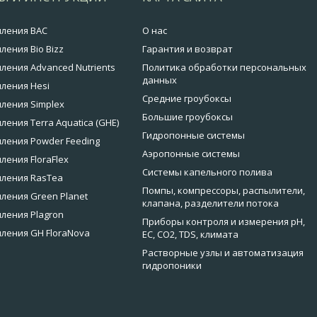
мления BAC
О нас
ления Bio Bizz
Гарантия и возврат
ления Advanced Nutrients
Политика обработки персональных
данных
ления Hesi
Средние гроубоксы
ления Simplex
Большие гроубоксы
ления Terra Aquatica (GHE)
Гидропонные системы
ления Powder Feeding
Аэропонные системы
ления FloraFlex
Системы капельного полива
мления RasTea
Помпы, компрессоры, распылители,
ления Green Planet
клапана, разделители потока
ления Plagron
Приборы контроля и измерения pH,
ления GH FloraNova
EC, CO2, TDS, климата
Растворные узлы и автоматизация
гидропоники