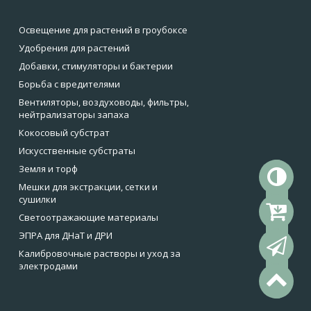
Освещение для растений в гроубоксе
Удобрения для растений
Добавки, стимуляторы и бактерии
Борьба с вредителями
Вентиляторы, воздуховоды, фильтры,
нейтрализаторы запаха
Кокосовый субстрат
Искусственные субстраты
Земля и торф
То
Мешки для экстракции, сетки и
сушилки
Ко
Светоотражающие материалы
ЭПРА для ДНаТ и ДРИ
Об
Калибровочные растворы и уход за
электродами
На