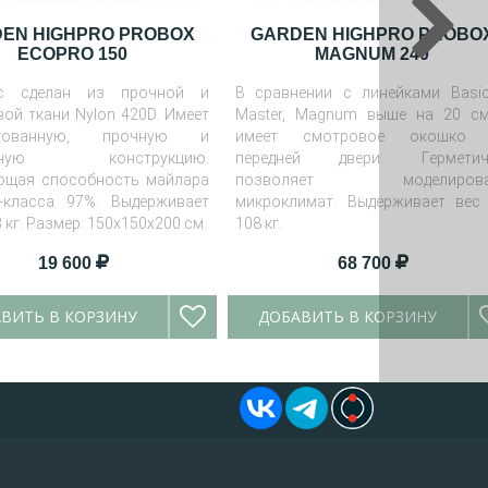
EN HIGHPRO PROBOX
GARDEN HIGHPRO PROBO
ECOPRO 150
MAGNUM 240
кс сделан из прочной и
В сравнении с линейками Basi
вой ткани Nylon 420D. Имеет
Master, Magnum выше на 20 с
нтованную, прочную и
имеет смотровое окошко 
льную конструкцию.
передней двери. Герметич
щая способность майлара
позволяет моделирова
-класса 97%. Выдерживает
микроклимат. Выдерживает вес
3 кг. Размер: 150х150х200 см
108 кг.
Размер: 240х240х220 см
19 600
68 700
ВИТЬ В КОРЗИНУ
ДОБАВИТЬ В КОРЗИНУ