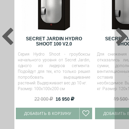
SECRET JARDIN HYDRO
SECRET J
SHOOT 100 V2.0
SHOO
Серия Hydro Shoot - гроубоксы
Для снижения 
начального уровня от Secret Jardin,
отказались ли
одного из лидеров сегмента.
сумки, дополн
Подойдут для тех, кто только решил
вентиляционн
попробовать выращивание
оставив 
растений. Выдерживает вес до 10 кг.
необходимое. Вы
Размер: 100х100х200 см
кг. Размер: 120
22 000
19 500
16 950
ДОБАВИТЬ В КОРЗИНУ
ДОБАВИТЬ 