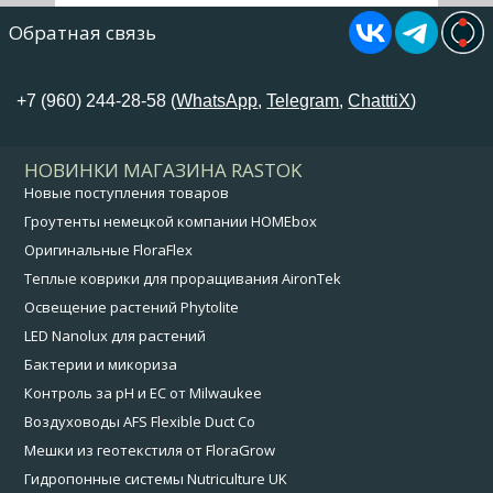
Обратная связь
+7 (960) 244-28-58 (
WhatsApp
,
Telegram
,
ChatttiX
)
НОВИНКИ МАГАЗИНА RASTOK
Новые поступления товаров
Гроутенты немецкой компании HOMEbox
Оригинальные FloraFlex
Теплые коврики для проращивания AironTek
Освещение растений Phytolite
LED Nanolux для растений
Бактерии и микориза
Контроль за pH и EC от Milwaukee
Воздуховоды AFS Flexible Duct Co
Мешки из геотекстиля от FloraGrow
Гидропонные системы Nutriculture UK