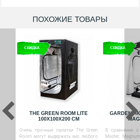
ПОХОЖИЕ ТОВАРЫ
THE GREEN ROOM LITE
GARDEN HI
100X100X200 CM
MAG
Очень прочные палатки The Green
В сравнении с
Room могут выдержать вес любого
Master, Magnu