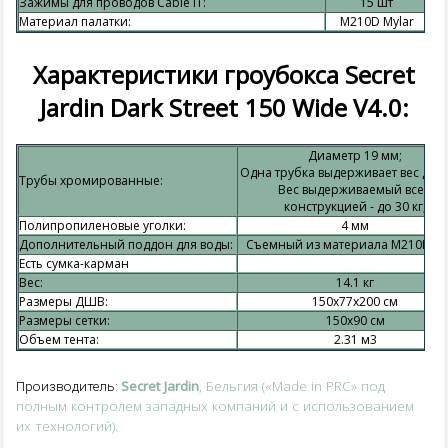
Зажимы для проводов Cable IT:
15 шт
Материал палатки:
М210D Mylar
Характеристики гроубокса Secret
Jardin Dark Street 150 Wide V4.0:
Диаметр 19 мм;
Одна трубка выдерживает вес до 15
Трубы хромированные:
Вес выдерживаемый всей
конструкцией - до 30 кг;
Полипропиленовые уголки:
4 мм
Дополнительный поддон для воды:
Съемный из материала М210D My
Есть сумка-карман
Вес:
14.1 кг
Размеры ДШВ:
150х77х200 см
Размеры сетки:
150х90 см
Объем тента:
2.31 м3
Secret Jardin
, Бельгия («Made in PRC» под
Производитель:
полным контролем западных компаний и с использованием
их технологий).