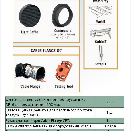
Фланец для вентиляционного оборудования
2 шт
DF16 с переходником d150 мм:
Светозащитная решетка для пассивного притока
1 шт
воздуха Light Baffle:
Рукав для проводов Cable Flange CF7:
1 шт
Ремни для подмешивания оборудования StrapIT:
1 пара