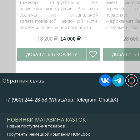
тяжелого оборудования без
имеет смотр
нарушения конструкции. Все швы
передней дв
сделаны из специальной
позволяет
запатентованной нейлонной нити.
микроклимат. Вы
Застежки повышенной прочности.
кг. Размер: 100х
18 200
28 600
14 000
ДОБАВИТЬ В КОРЗИНУ
ДОБАВИТЬ 
Обратная связь
+7 (960) 244-28-58 (
WhatsApp
,
Telegram
,
ChatttiX
)
НОВИНКИ МАГАЗИНА RASTOK
Новые поступления товаров
Гроутенты немецкой компании HOMEbox