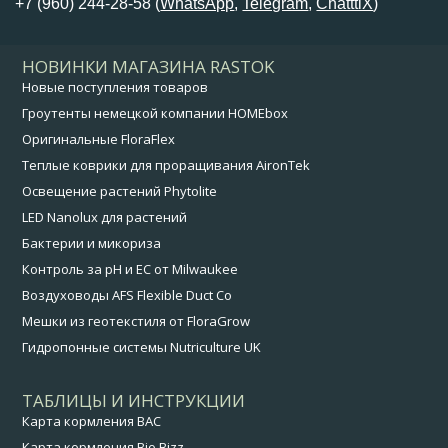
+7 (960) 244-28-58 (
WhatsApp
,
Telegram
,
ChatttiX
)
НОВИНКИ МАГАЗИНА RASTOK
Новые поступления товаров
Гроутенты немецкой компании HOMEbox
Оригинальные FloraFlex
Теплые коврики для проращивания AironTek
Освещение растений Phytolite
LED Nanolux для растений
Бактерии и микориза
Контроль за pH и EC от Milwaukee
Воздуховоды AFS Flexible Duct Co
Мешки из геотекстиля от FloraGrow
Гидропонные системы Nutriculture UK
ТАБЛИЦЫ И ИНСТРУКЦИИ
Карта кормления BAC
Карта кормления Bio Bizz