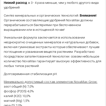
Низкий расход
: в 3 - 4 раза меньше, чем у любого другого вида
удобрений.
Внимание!
Синтез минеральных и органических технологий.
Органические составляющие удобрений NovaMax должны
перерабатываться бактериями при беспочвенном
выращивании или в истощенной почве!
Уникальная формула заключается в использовании
неоднократно очищенных минералов и натуральных добавок,
включая гуминовые экстракты которые обеспечивают лучшее
поглощение и усваивание веществ растением. Разработано
посредством запатентованной технологии: совсем небольшое
количество NovaMax гарантирует высокую эффективность для
любых типов растений.
Долговременная стабилизация рН.
Минимально допустимый состав элементов NovaMax Grow:
азот общий (N) 7,0%
фосфор (P2O5) 4,0%
калий (K2O) 10,0%
магний (Mg) 1,5%
сера (S) 2,0%