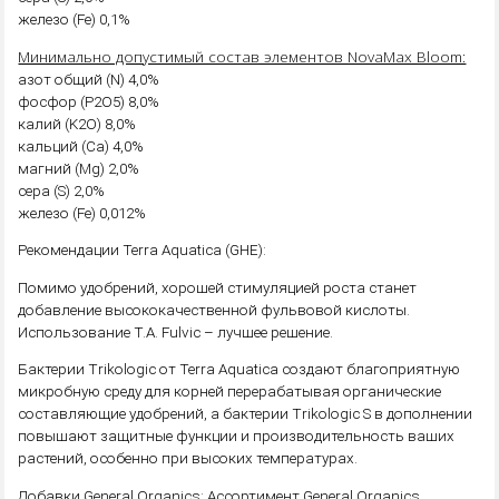
железо (Fe) 0,1%
Минимально допустимый состав элементов NovaMax Bloom:
азот общий (N) 4,0%
фосфор (P2O5) 8,0%
калий (K2O) 8,0%
кальций (Ca) 4,0%
магний (Mg) 2,0%
сера (S) 2,0%
железо (Fe) 0,012%
Рекомендации Terra Aquatica (GHE):
Помимо удобрений, хорошей стимуляцией роста станет
добавление высококачественной фульвовой кислоты.
Использование T.A. Fulvic – лучшее решение.
Бактерии Trikologic от Terra Aquatica создают благоприятную
микробную среду для корней перерабатывая органические
составляющие удобрений, а бактерии Trikologic S в дополнении
повышают защитные функции и производительность ваших
растений, особенно при высоких температурах.
Добавки General Organics: Ассортимент General Organics