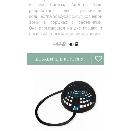
52 мм. Система AirDome была
разработана для увеличения
количества воздуха вокруг корневой
зоны в горшках с растениями.
Она размещается на дне горшка и
подключается к воздушному насосу.
117
90
ДОБАВИТЬ В КОРЗИНУ