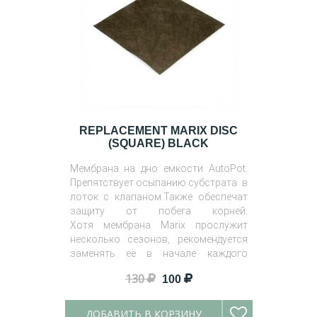
REPLACEMENT MARIX DISC
(SQUARE) BLACK
Мембрана на дно емкости AutoPot.
Препятствует осыпанию субстрата в
лоток с клапаном.Также обеспечат
защиту от побега корней.
Хотя мембрана Marix прослужит
несколько сезонов, рекомендуется
заменять её в начале каждого
сезона.
130
100
ДОБАВИТЬ В КОРЗИНУ