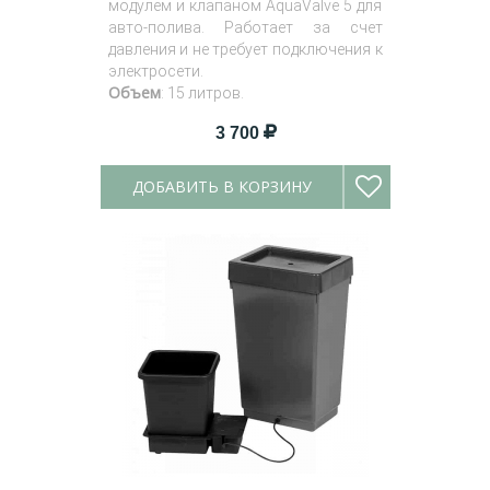
модулем и клапаном AquaValve 5 для
авто-полива. Работает за счет
давления и не требует подключения к
электросети.
Объем
: 15 литров.
3 700
ДОБАВИТЬ В КОРЗИНУ