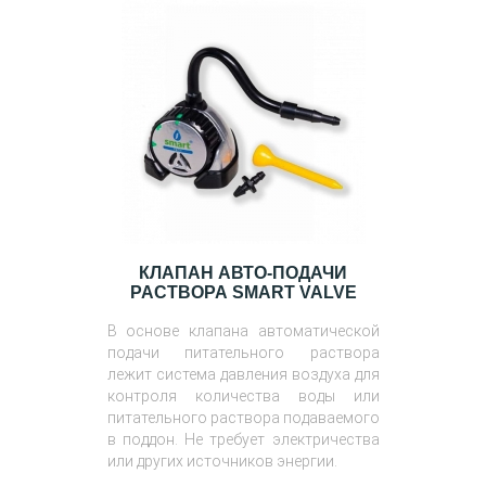
КЛАПАН АВТО-ПОДАЧИ
РАСТВОРА SMART VALVE
В основе клапана автоматической
подачи питательного раствора
лежит система давления воздуха для
контроля количества воды или
питательного раствора подаваемого
в поддон. Не требует электричества
или других источников энергии.