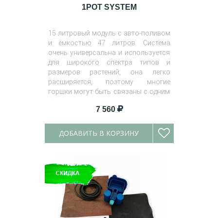
1POT SYSTEM
15 литровый модуль с авто-поливом
и ёмкостью 47 литров. Система
очень универсальна и используется
для широкого спектра типов и
размеров растений, она легко
расширяется, поэтому многие
горшки могут быть связаны с одним
баком.
7 560
ДОБАВИТЬ В КОРЗИНУ