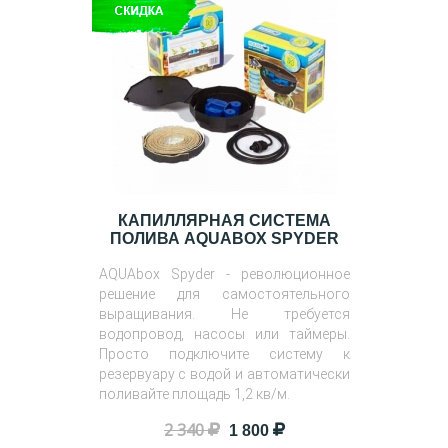
КАПИЛЛЯРНАЯ СИСТЕМА
ПОЛИВА AQUABOX SPYDER
AQUAbox Spyder - революционное
решение для самостоятельного
выращивания. Не требуется
водопровод, насосы или таймеры.
Просто подключите систему к
резервуару с водой и автоматически
поливайте площадь 1,2 кв/м.
2 340
1 800