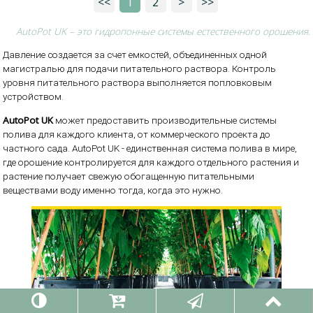
<<
1
2
>
>>
AutoPot UK – это гидропонные системы естественного орошения.
Давление создается за счет емкостей, объединенных одной
магистралью для подачи питательного раствора. Контроль
уровня питательного раствора выполняется попловковым
устройством.
AutoPot UK
может предоставить производительные системы
полива для каждого клиента, от коммерческого проекта до
частного сада. AutoPot UK - единственная система полива в мире,
где орошение контролируется для каждого отдельного растения и
растение получает свежую обогащенную питательными
веществами воду именно тогда, когда это нужно.