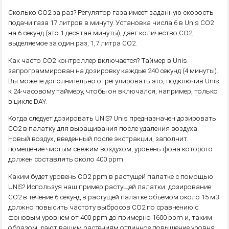
Сколько CO2 за раз? Регулятор газа имеет заданную скорость
подачи газа 17 литров в минуту. Установка числа 6 в Unis CO2
на 6 секунд (это 1 десятая минуты), даёт количество CO2,
выделяемое за один раз, 1,7 литра CO2.
Как часто CO2 контроллер включается? Таймер в Unis
запрограммирован на дозировку каждые 240 секунд (4 минуты).
Вы можете дополнительно отрегулировать это, подключив Unis
к 24-часовому таймеру, чтобы он включался, например, только
в цикле DAY.
Когда следует дозировать UNIS? Unis предназначен дозировать
CO2 в палатку для выращивания после удаления воздуха.
Новый воздух, введенный после экстракции, заполнит
помещение чистым свежим воздухом, уровень фона которого
должен составлять около 400 ppm.
Каким будет уровень СО2 ppm в растущей палатке с помощью
UNIS? Используя наш пример растущей палатки: дозирование
СО2 в течение 6 секунд в растущей палатке объемом около 15 м3
должно повысить частоту выбросов СО2 по сравнению с
фоновым уровнем от 400 ppm до примерно 1600 ppm и, таким
образом, дают вашим растениям отличное повышение уровня