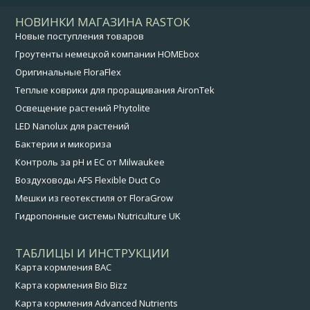
НОВИНКИ МАГАЗИНА RASTOK
Новые поступления товаров
Гроутенты немецкой компании HOMEbox
Оригинальные FloraFlex
Теплые коврики для проращивания AironTek
Освещение растений Phytolite
LED Nanolux для растений
Бактерии и микориза
Контроль за pH и EC от Milwaukee
Воздуховоды AFS Flexible Duct Co
Мешки из геотекстиля от FloraGrow
Гидропонные системы Nutriculture UK
ТАБЛИЦЫ И ИНСТРУКЦИИ
Карта кормления BAC
Карта кормления Bio Bizz
Карта кормления Advanced Nutrients