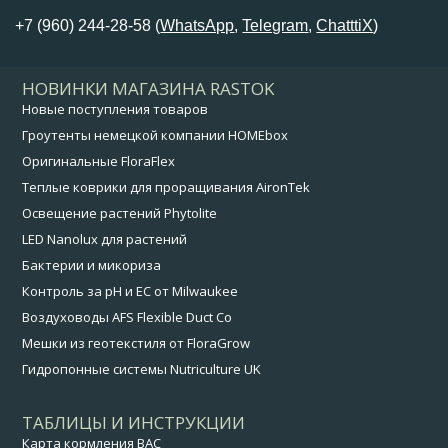
+7 (960) 244-28-58 (
WhatsApp
,
Telegram
,
ChatttiX
)
НОВИНКИ МАГАЗИНА RASTOK
Новые поступления товаров
Гроутенты немецкой компании HOMEbox
Оригинальные FloraFlex
Теплые коврики для проращивания AironTek
Освещение растений Phytolite
LED Nanolux для растений
Бактерии и микориза
Контроль за pH и EC от Milwaukee
Воздуховоды AFS Flexible Duct Co
Мешки из геотекстиля от FloraGrow
Гидропонные системы Nutriculture UK
ТАБЛИЦЫ И ИНСТРУКЦИИ
Карта кормления BAC