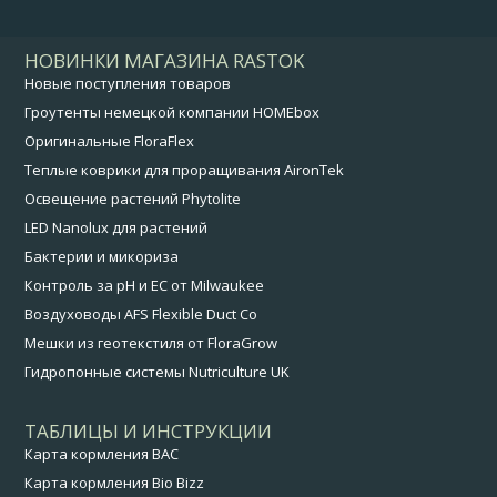
НОВИНКИ МАГАЗИНА RASTOK
Новые поступления товаров
Гроутенты немецкой компании HOMEbox
Оригинальные FloraFlex
Теплые коврики для проращивания AironTek
Освещение растений Phytolite
LED Nanolux для растений
Бактерии и микориза
Контроль за pH и EC от Milwaukee
Воздуховоды AFS Flexible Duct Co
Мешки из геотекстиля от FloraGrow
Гидропонные системы Nutriculture UK
ТАБЛИЦЫ И ИНСТРУКЦИИ
Карта кормления BAC
Карта кормления Bio Bizz