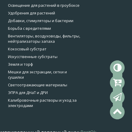
Освещение для растений в гроубоксе
Удобрения для растений
Добавки, стимуляторы и бактерии
Борьба с вредителями
Вентиляторы, воздуховоды, фильтры,
нейтрализаторы запаха
Кокосовый субстрат
Искусственные субстраты
Земля и торф
То
Мешки для экстракции, сетки и
сушилки
Ко
Светоотражающие материалы
ЭПРА для ДНаТ и ДРИ
Об
Калибровочные растворы и уход за
электродами
На