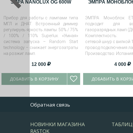
ЭПРА NANOLUX OG 600W
ЭМПРА МОНОБЛОК 
Прибор для работы с лампами типа
ЭМПРА Моноблок E
МГЛ и ДНАТ. Встроенный диммер
подходит для в
регулируеь яркость лампы: 50% / 75%
газоразрядных ламп (ДН
/ 100% / 110% Superlux. «Умная»
Комплектность:
система запуска – Random Start
сетевой шнур с вилкой 
technology – снижает энергозатраты
провод подключения ла
на розжиг ламп.
Производство: Испани
12 000
4 000
ДОБАВИТЬ В КОРЗИНУ
ДОБАВИТЬ В КОРЗ
Обратная связь
НОВИНКИ МАГАЗИНА
ТАБЛИЦ
RASTOK