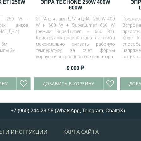
ETI 250W
ЭПРА TECHONE 250W 400W
ЭПР
600W
TI 250 W -
ЭПРА для ламп ДРИ и ДНАТ 250 W, 400
Предназ
сех видов
W и 600 W + SuperLumen 660 W
Встрое
АТ, ДРИ).
(режим SuperLumen – 660 Вт).
яркость
Конструкция разработана так, чтобы
Super l
1,5м
максимально снизить рабочую
способе
мпы 3м.
температуру за счет формы
напряже
я
корпуса и встроенного вентилятора.
оптимал
9 000
ИНУ
ДОБАВИТЬ В КОРЗИНУ
ДОБА
+7 (960) 244-28-58 (
WhatsApp
,
Telegram
,
ChatttiX
)
Ы И ИНСТРУКЦИИ
КАРТА САЙТА