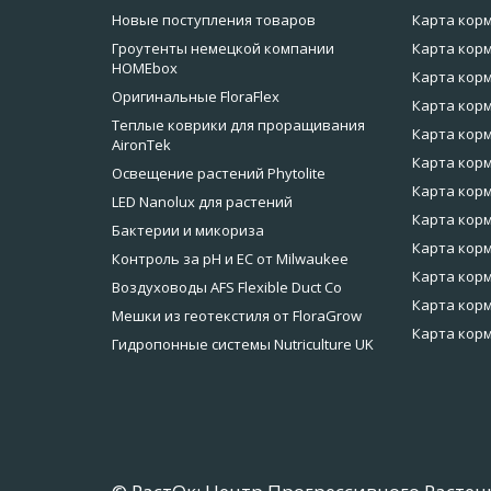
Новые поступления товаров
Карта кор
Гроутенты немецкой компании
Карта корм
HOMEbox
Карта корм
Оригинальные FloraFlex
Карта корм
Теплые коврики для проращивания
Карта корм
AironTek
Карта корм
Освещение растений Phytolite
Карта корм
LED Nanolux для растений
Карта корм
Бактерии и микориза
Карта кор
Контроль за pH и EC от Milwaukee
Карта корм
Воздуховоды AFS Flexible Duct Co
Карта корм
Мешки из геотекстиля от FloraGrow
Карта корм
Гидропонные системы Nutriculture UK