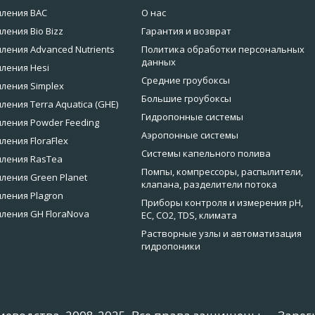
мления BAC
О нас
ления Bio Bizz
Гарантия и возврат
ления Advanced Nutrients
Политика обработки персональных
данных
ления Hesi
Средние гроубоксы
ления Simplex
Большие гроубоксы
ления Terra Aquatica (GHE)
Гидропонные системы
ления Powder Feeding
Аэропонные системы
ления FloraFlex
Системы капельного полива
мления RasTea
Помпы, компрессоры, распылители,
ления Green Planet
клапана, разделители потока
ления Plagron
Приборы контроля и измерения pH,
ления GH FloraNova
EC, CO2, TDS, климата
Растворные узлы и автоматизация
гидропоники