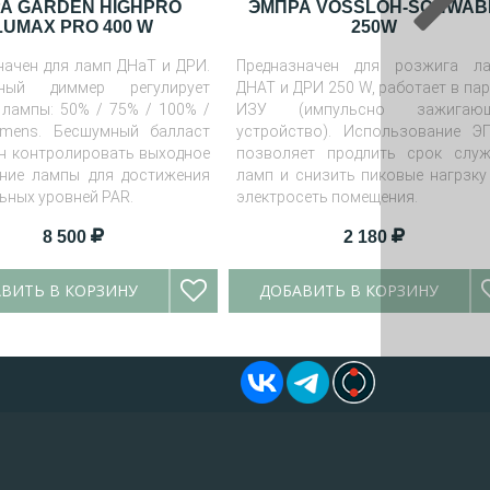
А GARDEN HIGHPRO
ЭМПРА VOSSLOH-SCHWAB
LUMAX PRO 400 W
250W
начен для ламп ДНаТ и ДРИ.
Предназначен для розжига л
нный диммер регулирует
ДНАТ и ДРИ 250 W, работает в пар
 лампы: 50% / 75% / 100% /
ИЗУ (импульсно зажигающ
umens. Бесшумный балласт
устройство). Использование Э
н контролировать выходное
позволяет продлить срок слу
ние лампы для достижения
ламп и снизить пиковые нагрзку
ьных уровней PAR.
электросеть помещения.
8 500
2 180
ВИТЬ В КОРЗИНУ
ДОБАВИТЬ В КОРЗИНУ