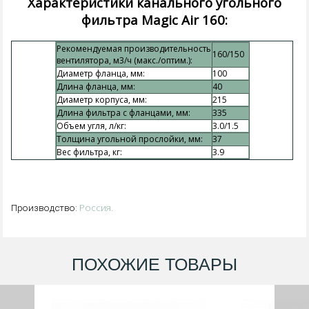
Характеристики канального угольного
фильтра Magic Air 160:
Рекомендуемая производительность
160/150
вентилятора, м3/ч (макс./оптим.):
Диаметр фланца, мм:
100
Длина фланца, мм:
40
Диаметр корпуса, мм:
215
Длина фильтра с фланцами, мм:
335
Объем угля, л/кг:
3.0/1.5
Толщина угольной прослойки, мм:
37
Вес фильтра, кг:
3.9
Россия.
Производство:
ПОХОЖИЕ ТОВАРЫ