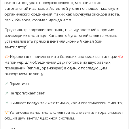
очистки воздуха от вредных веществ, механических
загрязнений и запахов. Активный уголь поглощает молекулы
органических соединений, таких как молекулы оксидов азота,
серы, бензола, формальдегида и т.п.
Предфильтр задерживает пыль, пыльцу растений и прочие
соизмеримые частицы. Канальный угольный фильтр можно
устанавливать прямо в вентиляционный канал (как
вентилятор).
👉
👈
Идеален для применения в больших системах вентиляции
.
Например, для объединения двух потоков из двух разных
помещений (теплиц, оранжерей) в один, с последующим
выведением на улицу.
📌
Герметичен;
📌
Не пропускает свет;
📌
Очищает воздух так же отлично, как и классический фильтр;
💡
Установка канального фильтра после вентилятора снижает
общий шум вентиляционной системы.