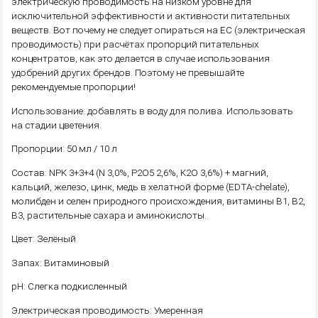
электрическую проводимость на низком уровне для
исключительной эффективности и активности питательных
веществ. Вот почему не следует опираться на ЕС (электрическая
проводимость) при расчётах пропорций питательных
концентратов, как это делается в случае использования
удобрений других брендов. Поэтому не превышайте
рекомендуемые пропорции!
Использование: добавлять в воду для полива. Использовать
на стадии цветения.
Пропорции: 50 мл / 10 л
Состав: NPK 3+3+4 (N 3,0%, P2O5 2,6%, K2O 3,6%) + магний,
кальций, железо, цинк, медь в хелатной форме (EDTA-chelate),
молибден и селен природного происхождения, витамины B1, B2,
B3, растительные сахара и аминокислоты.
Цвет: Зелёный
Запах: Витаминовый
pH: Слегка подкисленный
Электрическая проводимость: Умеренная