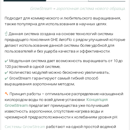
GrowStream
–
аэропонная система нового образца.
Подходит для коммерческого и любительского выращивания,
также популярна для использования в научных целях.
☝️
Данная система создана на основе технологий системы
предыдущего поколения GHE AeroFlo с рядом улучшений которые
делают использование данной системы более удобной для
пользователей и без ущерба качества и эффективности.
✔️
Модульная система дает возможность выращивать от 10 до
120 растений в одной системе;
✔️
Количество модулей можно бесконечно увеличивать;
✔️
GrowStream гарантируют самый гибкий способ
выращивания аэропонным методом;
🔨
Принцип работы – оптимальное распределение насыщенной
Концепция
кислородом воды по всей длине установки.
GrowStream
предлагает преимущества уже получившей
известность аэропоники, отсутствие нагрева воды и
чрезмерной предрасположенности к колебаниям уровня рН.
Системы GrowStream
работают на одной простой водяной