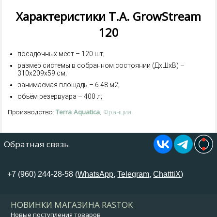
Характеристики T.A. GrowStream
120
посадочных мест – 120 шт;
размер системы в собранном состоянии (ДxШxВ) –
310x209x59 см;
занимаемая площадь – 6.48 м2;
объём резервуара – 400 л;
Terra Aquatica
, Франция.
Производство:
Обратная связь
+7 (960) 244-28-58 (
WhatsApp
,
Telegram
,
ChatttiX
)
НОВИНКИ МАГАЗИНА RASTOK
Новые поступления товаров