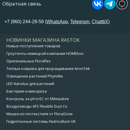
Обратная связь
+7 (960) 244-28-58 (
WhatsApp
,
Telegram
,
ChatttiX
)
НОВИНКИ МАГАЗИНА RASTOK
Новые поступления товаров
Гроутенты немецкой компании HOMEbox
Оригинальные FloraFlex
Теплые коврики для проращивания AironTek
Освещение растений Phytolite
LED Nanolux для растений
Бактерии и микориза
Контроль за pH и EC от Milwaukee
Воздуховоды AFS Flexible Duct Co
Мешки из геотекстиля от FloraGrow
Гидропонные системы Nutriculture UK