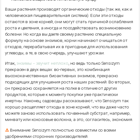
Ваши растения производят органические отходы (так же, как и
человеческая пищеварительная система). Если эти отходы
остаются в зоне корней, они могут стать причиной ослабления
роста и цветения, а иногда и посодействовать возникновению
болезни. Но когда вы даете своему растению специальную
формулу на основе энзимов, корни начинают очищаться от
отходов, перерабатывая их в пригодные для использования
углеводы, а те, в свою очередь, улучшают урожаи.
энзимы – звучит неплохо
Итак,
, но ведь только Sensizym
прекрасен в двух вещах: во-первых, это комбинация
высококачественных биоактивных энзимов, прекрасно
подходящих для улучшения роста наших растений. Во-вторых,
он прекрасно сохраняется на полке в отличие от других
продуктов, которые к моменту покупки уже практически
инертны. Наконец, садоводы рассказывают, что Sensizym так
хорошо расщепляет отходы в зоне корней, что вы даже часто
можете заново использовать почвенный субстрат, например,
минвату или кокосовые волокна, а это, согласитесь, экономия.
⚠️
Внимание: Sensizym полностью совместим со всеми
удобрениями сторонних производителей.