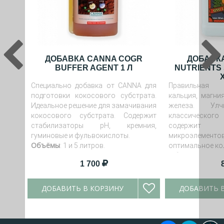
ДОБАВКА CANNA COGR
ДОБАВК
BUFFER AGENT 1 Л
NUTRIENTS 
Специально добавка от CANNA для
Правильная 
подготовки кокосового субстрата.
кальция, магни
Идеальное решение для замачивания
железа. Улч
кокосового субстрата. Содержит
классического
стабилизаторы pH, кремния,
содержит 
гуминовые и фульвокислоты.
микроэлеме
Объёмы
: 1 и 5 литров.
оптимальное ко
Объем:
0.25, 0.5
1 700
ДОБАВИТЬ В КОРЗИНУ
ДОБАВИТЬ 