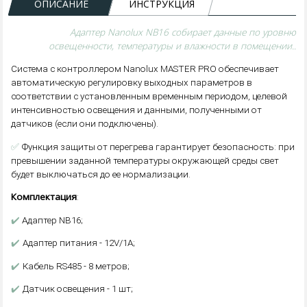
ОПИСАНИЕ
ИНСТРУКЦИЯ
Адаптер Nanolux NB16 собирает данные по уровню
освещенности, температуры и влажности в помещении..
Система с контроллером Nanolux MASTER PRO обеспечивает
автоматическую регулировку выходных параметров в
соответствии с установленным временным периодом, целевой
интенсивностью освещения и данными, полученными от
датчиков (если они подключены).
✅
Функция защиты от перегрева гарантирует безопасность: при
превышении заданной температуры окружающей среды свет
будет выключаться до ее нормализации.
Комплектация
:
✔️
Адаптер NB16;
✔️
Адаптер питания - 12V/1A;
✔️
Кабель RS485 - 8 метров;
✔️
Датчик освещения - 1 шт;