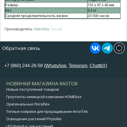
Размер:
155 х 97 х 40 мм
Вес:
0.3 кг
Средняя продолжительность жизни:
20 000 часов
Nanolux
, Китай
Производитель:
Обратная связь
+7 (960) 244-28-58 (
WhatsApp
,
Telegram
,
ChatttiX
)
НОВИНКИ МАГАЗИНА RASTOK
Новые поступления товаров
Гроутенты немецкой компании HOMEbox
Оригинальные FloraFlex
Теплые коврики для проращивания AironTek
Освещение растений Phytolite
LED Nanolux для растений