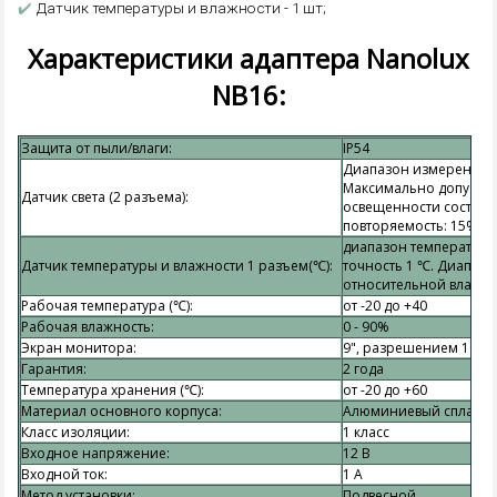
✔️
Датчик температуры и влажности - 1 шт;
Характеристики адаптера Nanolux
NB16:
Защита от пыли/влаги:
IP54
Диапазон измерения ос
Максимально допусти
Датчик света (2 разъема):
освещенности составля
повторяемость: 15%
диапазон температур и
Датчик температуры и влажности 1 разъем(℃):
точность 1 ℃. Диапазо
относительной влажно
Рабочая температура (℃):
от -20 до +40
Рабочая влажность:
0 - 90%
Экран монитора:
9", разрешением 1024
Гарантия:
2 года
Температура хранения (℃):
от -20 до +60
Материал основного корпуса:
Алюминиевый сплав
Класс изоляции:
1 класс
Входное напряжение:
12 В
Входной ток:
1 А
Метод установки:
Подвесной