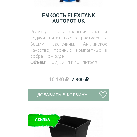
ЕМКОСТЬ FLEXITANK
AUTOPOT UK
Резервуары для хранения воды и
подачи питательного раствора к
Вашим растениям. Английское
качество, прочные, компактные в
собранном виде.
Объём
: 100 л, 225 л и 400 литров.
10 140
7 800
ДОБАВИТЬ В КОРЗИНУ