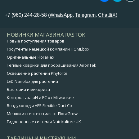
+7 (960) 244-28-58 (
WhatsApp
,
Telegram
,
ChatttiX
)
НОВИНКИ МАГАЗИНА RASTOK
Новые поступления товаров
Гроутенты немецкой компании HOMEbox
Оригинальные FloraFlex
Теплые коврики для проращивания AironTek
Освещение растений Phytolite
LED Nanolux для растений
Бактерии и микориза
Контроль за pH и EC от Milwaukee
Воздуховоды AFS Flexible Duct Co
Мешки из геотекстиля от FloraGrow
Гидропонные системы Nutriculture UK
ТАБЛИЦЫ И ИНСТРУКЦИИ