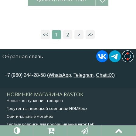
<<
1
2
>
>>
Обратная связь
+7 (960) 244-28-58 (
WhatsApp
,
Telegram
,
ChatttiX
)
НОВИНКИ МАГАЗИНА RASTOK
Новые поступления товаров
Гроутенты немецкой компании HOMEbox
Оригинальные FloraFlex
Теплые коврики для проращивания AironTek
Освещение растений Phytolite