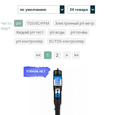
по умолчанию
24 товара
Часто
pH
TDS/EC/PPM
Электронный pH метр
ищут:
Жидкий pH тест
pH воды
pH почвы
pH-контроллер
EC/TDS-контроллер
<<
1
2
>
>>