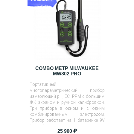
COMBO МЕТР MILWAUKEE
MW802 PRO
Портативный
многопараметрический прибор
измеряющий pH, EC, PPM с большим
ЖК экраном и ручной калибровкой.
Три прибора в одном и с одним
комбинированным электродом.
Прибор работает на 1 батарейке 9V
(крона).
25 900