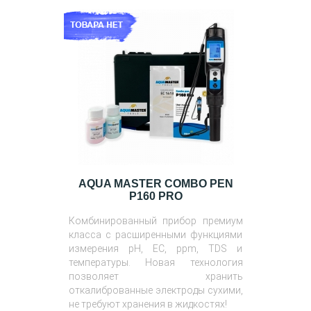
AQUA MASTER COMBO PEN
P160 PRO
Комбинированный прибор премиум
класса с расширенными функциями
измерения pH, EC, ppm, TDS и
температуры. Новая технология
позволяет хранить
откалиброванные электроды сухими,
не требуют хранения в жидкостях!