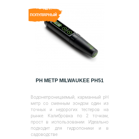
PH МЕТР MILWAUKEE PH51
Водонепроницаемый, карманный pH
метр со сменным зондом один из
точных и недорогих тестеров на
рынке. Калибровка по 2 точкам,
прост в использовании. Идеально
подходит для гидропоники и в
садоводстве.