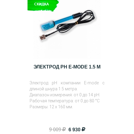
ЭЛЕКТРОД PH E-MODE 1.5 М
Электрод pH компании E-mode с
длиной шнура 1.5 метра.
Диапазон измерения: от 0 до 14 pH.
Рабочая температура: от 0 до 80 °C
Размеры: 12 x 160 мм.
9 009
6 930