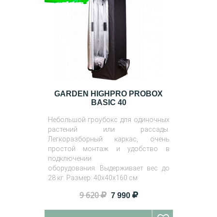
GARDEN HIGHPRO PROBOX
BASIC 40
Небольшой гроубокс для одиночных
растений или рассады.
Легкоразборный каркас, очень
простой монтаж и удобство в
подключении
оборудования. Выдерживает вес до
28 кг. Размер: 40х40х160 см
9 620
7 990