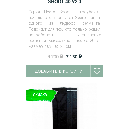
SHOOT 40 V2.0
Серия Hydro Shoot - гроубоксы
начального уровня от Secret Jardin,
одного из лидеров сегмента.
Подойдут для тех, кто только решил
попробовать выращивание
растений. Выдерживает вес до 20 кг.
Размер: 40х40х120 см
9 200
7 130
ДОБАВИТЬ В КОРЗИНУ