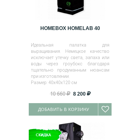
HOMEBOX HOMELAB 40
Идеальная палатка для
выращивания. Немецкое качество
исключает утечку света, запаха или
воды через гроубокс благодаря
тщательно продуманным нюансам
при изготовлении.
Размер: 40х40х120 см
10 660
8 200
ДОБАВИТЬ В КОРЗИНУ