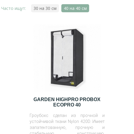
Часто ищут:
30 на 30 см
40 на 40 см
GARDEN HIGHPRO PROBOX
ECOPRO 40
Гроубокс сделан из прочной и
устойчивой ткани Nylon 420D. Имеет
запатентованную, прочную и
стабильную конструкцию.