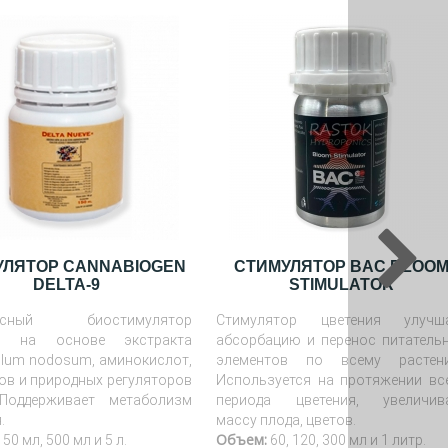
УЛЯТОР CANNABIOGEN
СТИМУЛЯТОР BAC BLOO
DELTA-9
STIMULATOR
ексный биостимулятор
Стимулятор цветения улучш
ия на основе экстракта
абсорбацию и перенос питатель
llum nodosum, аминокислот,
элементов по всему растен
ов и природных регуляторов
Используется на протяжении вс
Поддерживает метаболизм
периода цветения, увеличив
.
массу плода, цветов.
Объем:
50 мл, 500 мл и 5 л.
60, 120, 300 мл и 1 литр.