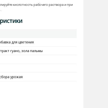
лируйте кислотность рабочего раствора и при
.
еристики
обавка для цветения
тракт гуано, зола пальмы
 сбора урожая