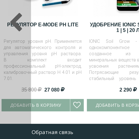
РЕГУЛЯТОР E-MODE PH LITE
УДОБРЕНИЕ IONIC 
1 | 5 | 20 
Регулятор уровня pH. Применяется
IONIC Soil Grow -
для автоматического контроля и
однокомпонентное 
управления уровня рН раствора.
созданное из к
В комплект входит
минеральных веществ в
профессиональный pH-электрод,
усвоения растени
калибровочный раствор H 4.01 и pH
Потрясающие рез
7.01.
стабильный уровень
роста.
35 800
27 080
2 290
ДОБАВИТЬ В КОРЗИНУ
ДОБАВИТЬ В КОРЗ
Обратная связь