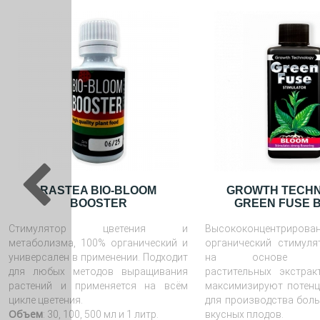
RASTEA BIO-BLOOM
GROWTH TECH
BOOSTER
GREEN FUSE 
Стимулятор цветения и
Высококонцентрирова
метаболизма, 100% органический и
органический стимуля
универсален в применении. Подходит
на основе нат
для любых методов выращивания
растительных экстрак
растений и применяется на всём
максимизируют потенц
цикле цветения.
для производства боль
Объем
: 30, 100, 500 мл и 1 литр.
вкусных плодов.