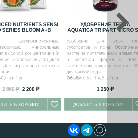
CED NUTRIENTS SENSI
УДОБРЕНИЕ TERRA
 SERIES BLOOM A+B
AQUATICA TRIPART MICRO 
, двухкомпонентные,
Удобрение для всех тип
створимые, минеральные
субстратов и почв. Обеспечив
ия высокой концентрации 8-
растение питательными элемент
ления. Экономичны для цикла
в хелатной форме и полн
я. Для гидропонных методов
комплексом микроэлементов. S
ания.
для мягкой воды.
Объём:
500 гр и 1 кг.
0.5 л, 1 л, 5 л, 10 л
2 860
2 200
1 250
ВИТЬ В КОРЗИНУ
ДОБАВИТЬ В КОРЗИНУ