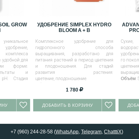
SOIL GROW
УДОБРЕНИЕ SIMPLEX HYDRO
ADVAN
Л
BLOOM A + B
PRO
 уникальное
Комплексное удобрение для
Сухие
удобрение,
гидропонного способа
водора
омплекса
выращивания, разработано для
удобрен
 удобной для
питания растений в период цветения
го поко
ями форме.
и плодоношения. Для стадий
цветени
ультаты и
развития растения:
выращив
Объём
 pH. Стадия
цветение, плодоношение.
: 
Объем:
500 мл, 1 л и 5 литров.
1 780
ИНУ
ДОБАВИТЬ В КОРЗИНУ
ДОБА
+7 (960) 244-28-58 (
WhatsApp
,
Telegram
,
ChatttiX
)