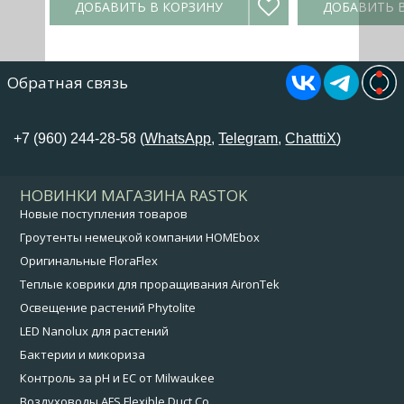
ДОБАВИТЬ В КОРЗИНУ
ДОБАВИТЬ 
Обратная связь
+7 (960) 244-28-58 (
WhatsApp
,
Telegram
,
ChatttiX
)
НОВИНКИ МАГАЗИНА RASTOK
Новые поступления товаров
Гроутенты немецкой компании HOMEbox
Оригинальные FloraFlex
Теплые коврики для проращивания AironTek
Освещение растений Phytolite
LED Nanolux для растений
Бактерии и микориза
Контроль за pH и EC от Milwaukee
Воздуховоды AFS Flexible Duct Co