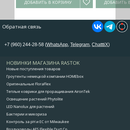
ДОБАВИТЬ В КОРЗИНУ
ДОБАВИТЬ 
Обратная связь
+7 (960) 244-28-58 (
WhatsApp
,
Telegram
,
ChatttiX
)
НОВИНКИ МАГАЗИНА RASTOK
Новые поступления товаров
Гроутенты немецкой компании HOMEbox
Оригинальные FloraFlex
Теплые коврики для проращивания AironTek
Освещение растений Phytolite
LED Nanolux для растений
Бактерии и микориза
Контроль за pH и EC от Milwaukee
Воздуховоды AFS Flexible Duct Co