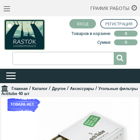
ГРАФИК РАБОТЫ
ВХОД
РЕГИСТРАЦИЯ
Товаров в корзине:
0
Сумма:
0
/
/
/
/
Главная
Каталог
Другое
Аксессуары
Угольные фильтры
Actitube 40 шт