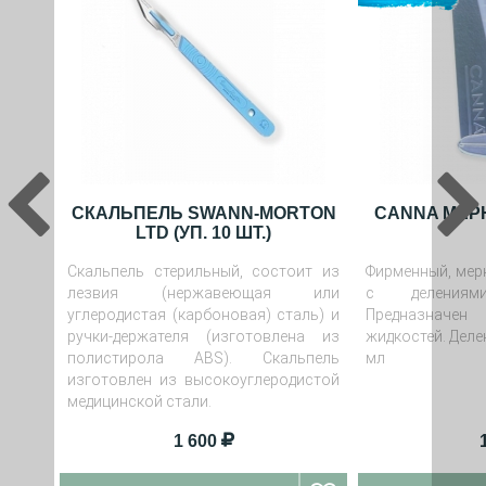
СКАЛЬПЕЛЬ SWANN-MORTON
CANNA МЕР
LTD (УП. 10 ШТ.)
Скальпель стерильный, состоит из
Фирменный, мер
лезвия (нержавеющая или
с деления
углеродистая (карбоновая) сталь) и
Предназначен
ручки-держателя (изготовлена из
жидкостей. Деле
полистирола ABS). Скальпель
мл
изготовлен из высокоуглеродистой
медицинской стали.
1 600