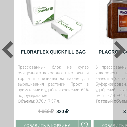
FLORAFLEX QUICKFILL BAG
PLAGRON CO
Прессованный блок из супер
6 прессованн
очищенного кокосового волокна и
кокосового 
торфа в специальном пакете для
качества (серти
выращивания растений. Прост в
Буферизиров
применении и удобен в хранении. 60%
удобрений, выс
водоудержание.
pH 6.1 - 7.4. EC 0.
Объемы
Готовый объем
: 3.78 л, 7.57 л.
1 066
820
3
ДОБАВИТЬ В КОРЗИНУ
ДОБАВИТЬ 