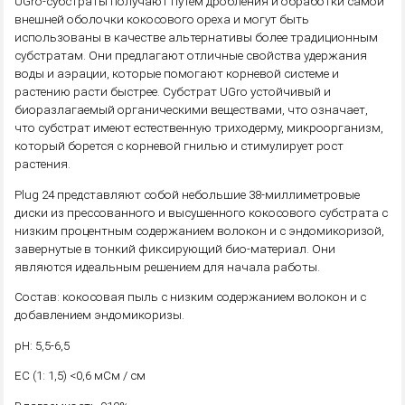
UGro-субстраты получают путем дробления и обработки самой
внешней оболочки кокосового ореха и могут быть
использованы в качестве альтернативы более традиционным
субстратам. Они предлагают отличные свойства удержания
воды и аэрации, которые помогают корневой системе и
растению расти быстрее. Субстрат UGro устойчивый и
биоразлагаемый органическими веществами, что означает,
что субстрат имеют естественную триходерму, микроорганизм,
который борется с корневой гнилью и стимулирует рост
растения.
Plug 24 представляют собой небольшие 38-миллиметровые
диски из прессованного и высушенного кокосового субстрата с
низким процентным содержанием волокон и с эндомикоризой,
завернутые в тонкий фиксирующий био-материал. Они
являются идеальным решением для начала работы.
Состав: кокосовая пыль с низким содержанием волокон и с
добавлением эндомикоризы.
pH: 5,5-6,5
EC (1: 1,5) <0,6 мСм / см