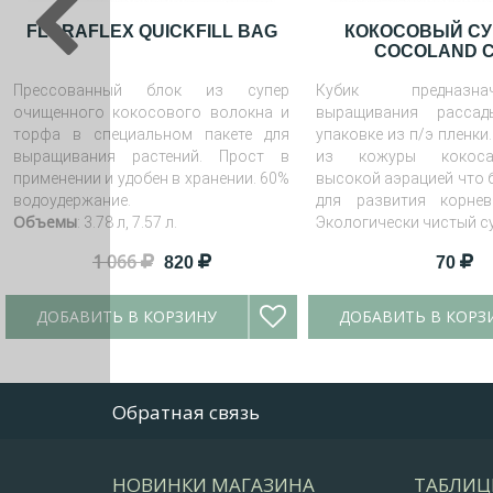
FLORAFLEX QUICKFILL BAG
КОКОСОВЫЙ СУ
COCOLAND 
Прессованный блок из супер
Кубик предназн
очищенного кокосового волокна и
выращивания расса
торфа в специальном пакете для
упаковке из п/э пленки
выращивания растений. Прост в
из кожуры кокоса
применении и удобен в хранении. 60%
высокой аэрацией что 
водоудержание.
для развития корнев
Объемы
: 3.78 л, 7.57 л.
Экологически чистый с
1 066
820
70
ДОБАВИТЬ В КОРЗИНУ
ДОБАВИТЬ В КОРЗ
Обратная связь
НОВИНКИ МАГАЗИНА
ТАБЛИЦ