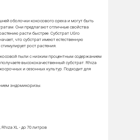
шней оболочки кокосового ореха и могут быть
тратам. Они предлагают отличные свойства
растению расти быстрее. Субстрат UGro
ачает, что субстрат имеют естественную
 стимулирует рост растения.
 кокосовой пыли с низким процентным содержанием
получаете высококачественный субстрат. Rhiza
косрочных и сезонных культур. Подходит для
ением эндомикоризы.
Rhiza XL - до 70 литров