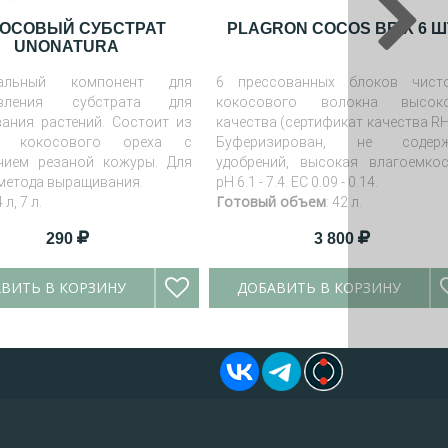
КОСОВЫЙ СУБСТРАТ
PLAGRON COCOS BRIX 6 Ш
UNONATURA
сальный компонент для
6 прессованных блоков чист
овления субстрата для
кокосового волокна высок
ания растений. Состоит из
качества (сертификат качества RH
а кокосового ореха с
Буферизирован, не содерж
нием резаной кожуры. Для
удобрений, высокая влагоемкос
метода выращивания.
pH 6.1 - 7.4. EC 0.09 - 0.14.
Готовый объем
4 л, 7 л.
: 42 л.
290
3 800
ВИТЬ В КОРЗИНУ
ДОБАВИТЬ В КОРЗИНУ