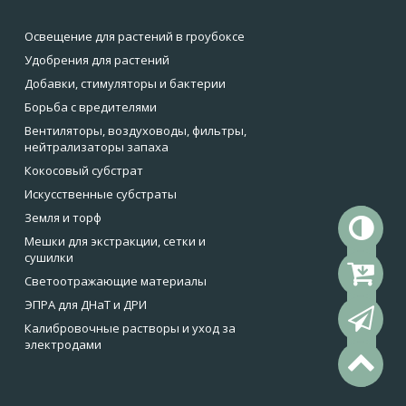
Освещение для растений в гроубоксе
Удобрения для растений
Добавки, стимуляторы и бактерии
Борьба с вредителями
Вентиляторы, воздуховоды, фильтры,
нейтрализаторы запаха
Кокосовый субстрат
Искусственные субстраты
Земля и торф
То
Мешки для экстракции, сетки и
сушилки
Ко
Светоотражающие материалы
ЭПРА для ДНаТ и ДРИ
Об
Калибровочные растворы и уход за
электродами
На