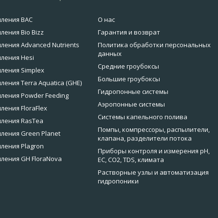
мления BAC
О нас
ления Bio Bizz
Гарантия и возврат
ления Advanced Nutrients
Политика обработки персональных
данных
ления Hesi
Средние гроубоксы
ления Simplex
Большие гроубоксы
ления Terra Aquatica (GHE)
Гидропонные системы
ления Powder Feeding
Аэропонные системы
ления FloraFlex
Системы капельного полива
мления RasTea
Помпы, компрессоры, распылители,
ления Green Planet
клапана, разделители потока
ления Plagron
Приборы контроля и измерения pH,
ления GH FloraNova
EC, CO2, TDS, климата
Растворные узлы и автоматизация
гидропоники