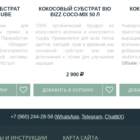
БСТРАТ
КОКОСОВЫЙ СУБСТРАТ BIO
КО
CUBE
BIZZ COCO-MIX 50 Л
ачен для
100% органический продукт из
Универ
ды прямо в
кокосового волокна и кокосового
пригот
. Переработан
торфа. Применяется для всех типов
выращив
. Обладает
цветов, овощей, трав и деревьев как
волокн
благоприятно
основной субстрат или как
добавле
ой системы.
дополнения к почве для улучшения
любого 
Объем
убстрат.
аэрации.
: 
2 990
ИНУ
ДОБАВИТЬ В КОРЗИНУ
ДОБА
+7 (960) 244-28-58 (
WhatsApp
,
Telegram
,
ChatttiX
)
Ы И ИНСТРУКЦИИ
КАРТА САЙТА