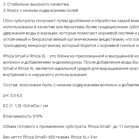
2. Стабильно высокого качества.
3. Кокос с низким содержанием солей.
UGro-субстраты получают путем дробления и обработки самой вне
использованы в качестве альтернативы более традиционным субс
удержания воды и аэрации, которые помогают корневой системе и 
устойчивый и биоразлагаемый органическими веществами, что озн
триходерму, микроорганизм, который борется с корневой гнилью и
Rhiza Small и Rhiza XL - это блоки из прессованной и высушенной
волокон и добавлением эндомикоризы. После добавления воды Вы 
Small и Rhiza XL является идеальной средой для выращивания крат
внутреннего и наружного использования.
Состав: кокосовая пыль с низким содержанием волокон и добавл
pH: 5,5-6,5
EC (1: 1,5) <0,6 мСм / см
Влагоемкость 910%
Объем готового к применению субстрата: Rhiza Small - до 11 литров; 
Вес нетто Rhiza Small= 650 грамм; Rhiza XL= 5 кг