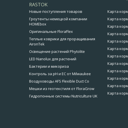
RASTOK
Новые поступления товаров
Карта кор
Гроутенты немецкой компании
Карта корм
HOMEbox
Карта корм
Оригинальные FloraFlex
Карта корм
Теплые коврики для проращивания
Карта корм
AironTek
Карта корм
Освещение растений Phytolite
Карта корм
LED Nanolux для растений
Карта корм
Бактерии и микориза
Карта кор
Контроль за pH и EC от Milwaukee
Карта корм
Воздуховоды AFS Flexible Duct Co
Карта корм
Мешки из геотекстиля от FloraGrow
Карта корм
Гидропонные системы Nutriculture UK