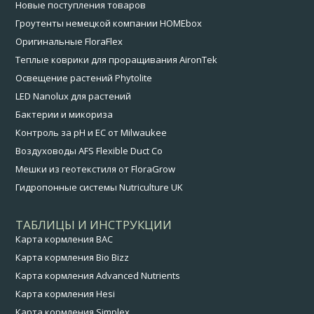
Новые поступления товаров
Гроутенты немецкой компании HOMEbox
Оригинальные FloraFlex
Теплые коврики для проращивания AironTek
Освещение растений Phytolite
LED Nanolux для растений
Бактерии и микориза
Контроль за pH и EC от Milwaukee
Воздуховоды AFS Flexible Duct Co
Мешки из геотекстиля от FloraGrow
Гидропонные системы Nutriculture UK
ТАБЛИЦЫ И ИНСТРУКЦИИ
Карта кормления BAC
Карта кормления Bio Bizz
Карта кормления Advanced Nutrients
Карта кормления Hesi
Карта кормления Simplex