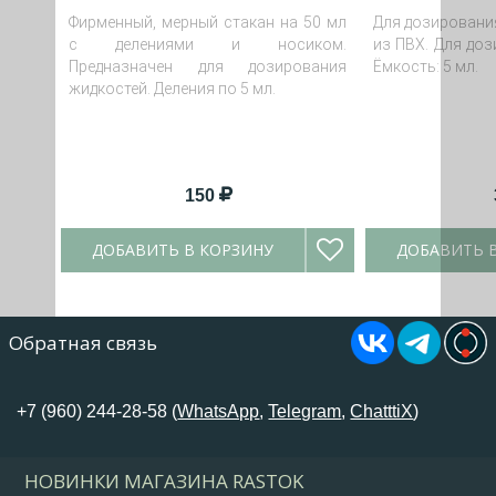
Фирменный, мерный стакан на 50 мл
Для дозирования
с делениями и носиком.
из ПВХ. Для доз
Предназначен для дозирования
Ёмкость: 5 мл.
жидкостей. Деления по 5 мл.
150
ДОБАВИТЬ В КОРЗИНУ
ДОБАВИТЬ 
Обратная связь
+7 (960) 244-28-58 (
WhatsApp
,
Telegram
,
ChatttiX
)
НОВИНКИ МАГАЗИНА RASTOK