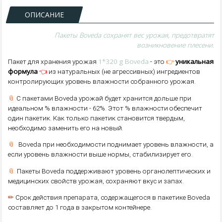
ОПИСАНИЕ
Пакеты Boveda сохранят вес урожая, предотвратят
возникновение плесени.
1*320 g Boveda
👉
уникальная
Пакет для хранения урожая
- это
формула
👈
из натуральных (не агрессивных) ингредиентов
контролирующих уровень влажности собранного урожая.
📎
С пакетами Boveda урожай будет хранится дольше при
идеальном % влажности - 62%. Этот % влажности обеспечит
один пакетик. Как только пакетик становится твердым,
необходимо заменить его на новый.
📎
Boveda при необходимости поднимает уровень влажности, а
если уровень влажности выше нормы, стабилизирует его.
📎
Пакеты Boveda поддерживают уровень органолептических и
медицинских свойств урожая, сохраняют вкус и запах.
✏
Срок действия препарата, содержащегося в пакетике Boveda
составляет до 1 года в закрытом контейнере.