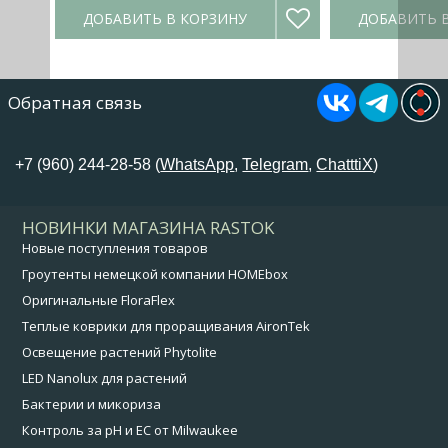
ДОБАВИТЬ В КОРЗИНУ
ДОБАВИТЬ 
Обратная связь
+7 (960) 244-28-58 (
WhatsApp
,
Telegram
,
ChatttiX
)
НОВИНКИ МАГАЗИНА RASTOK
Новые поступления товаров
Гроутенты немецкой компании HOMEbox
Оригинальные FloraFlex
Теплые коврики для проращивания AironTek
Освещение растений Phytolite
LED Nanolux для растений
Бактерии и микориза
Контроль за pH и EC от Milwaukee