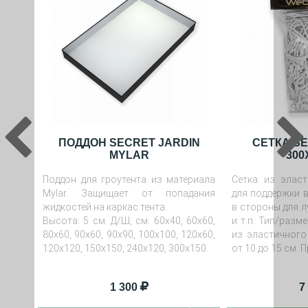
ПОДДОН SECRET JARDIN
СЕТКА SE
MYLAR
300
Поддон для гроутента из материала
Сетка из эласт
Mylar. Защищает от попадания
для поддержки в
жидкостей на каркас тента.
в стороны для 
Высота: 5 см. Д/Ш, см: 60х40, 60x60,
и т.п. Тип/разм
80x60, 90x60, 90x90, 100x100, 120x60,
из эластичного
120x120, 150x150, 240х120, 300x150.
от 10 до 15 см.
1 300
7