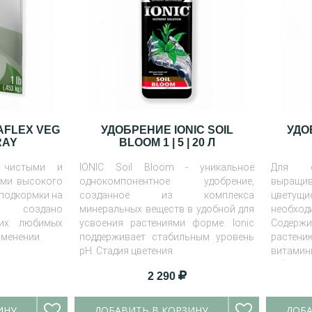
AFLEX VEG
УДОБРЕНИЕ IONIC SOIL
УДО
RAY
BLOOM 1 | 5 | 20 Л
 чистыми и
IONIC Soil Bloom - уникальное
Для с
ами высокого
однокомпонентное удобрение,
выращив
 подкормки на
созданное из комплекса
цвету
и создано
минеральных веществ в удобной для
необх
ших любимых
усвоения растениями форме. Ionic
Содерж
именении.
поддерживает стабильным уровень
расте
pH. Стадия цветения.
витамин
Объем:
2 290
ИНУ
ДОБАВИТЬ В КОРЗИНУ
ДОБА