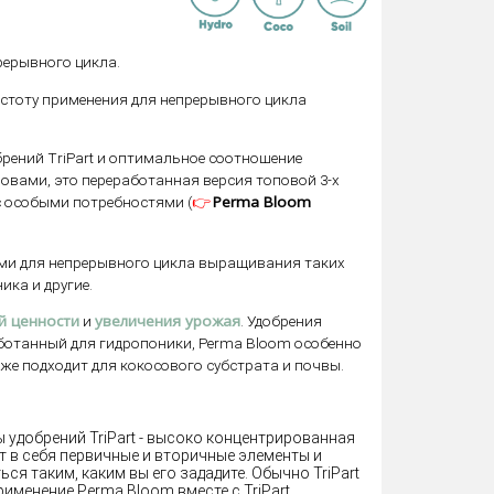
рерывного цикла.
остоту применения для непрерывного цикла
брений TriPart и оптимальное соотношение
вами, это переработанная версия топовой 3-х
👉
Perma Bloom
с особыми потребностями (
ми для непрерывного цикла выращивания таких
ика и другие.
й
ценности
увеличения урожая
и
. Удобрения
аботанный для гидропоники, Perma Bloom особенно
же подходит для кокосового субстрата и почвы.
ы удобрений TriPart - высоко концентрированная
 в себя первичные и вторичные элементы и
ся таким, каким вы его зададите. Обычно TriPart
рименение Perma Bloom вместе с TriPart