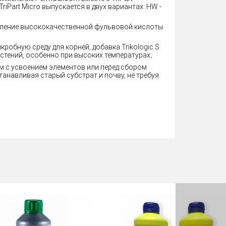
iPart Micro выпускается в двух вариантах: HW -
вление высококачественной фульвовой кислоты.
кробную среду для корней, добавка Trikologic S
тений, особенно при высоких температурах;
ем с усвоением элементов или перед сбором
танавливая старый субстрат и почву, не требуя