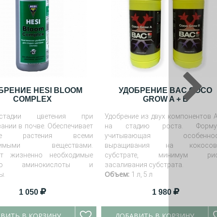
БРЕНИЕ HESI BLOOM
УДОБРЕНИЕ BAC COCO
COMPLEX
GROW A + B
тадии цветения при
Удобрение из двух компонентов 
ании в почве. Обеспечивает
на стадию роста. Формул
щие растения всеми
учитывающая особеннос
одимыми веществами.
выращивания на кокосов
ит жизненно необходимые
субстрате, минимум рис
нию аминокислоты и
засаливания субстрата.
Объем:
ы.
1 л, 5 л
0.5 л, 1 л, 5 л, 10 л и 20 л
1 050
1 980
ВИТЬ В КОРЗИНУ
ДОБАВИТЬ В КОРЗИНУ