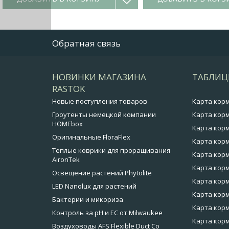
Обратная связь
НОВИНКИ МАГАЗИНА
ТАБЛИЦ
RASTOK
Новые поступления товаров
Карта кор
Гроутенты немецкой компании
Карта корм
HOMEbox
Карта корм
Оригинальные FloraFlex
Карта корм
Теплые коврики для проращивания
Карта корм
AironTek
Карта корм
Освещение растений Phytolite
Карта корм
LED Nanolux для растений
Карта корм
Бактерии и микориза
Карта кор
Контроль за pH и EC от Milwaukee
Карта корм
Воздуховоды AFS Flexible Duct Co