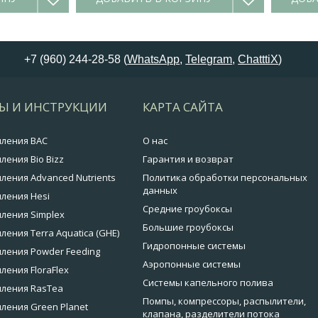
+7 (960) 244-28-58 (
WhatsApp
,
Telegram
,
ChatttiX
)
Ы И ИНСТРУКЦИИ
КАРТА САЙТА
мления BAC
О нас
ления Bio Bizz
Гарантия и возврат
ления Advanced Nutrients
Политика обработки персональных
данных
ления Hesi
Средние гроубоксы
ления Simplex
Большие гроубоксы
ления Terra Aquatica (GHE)
Гидропонные системы
ления Powder Feeding
Аэропонные системы
ления FloraFlex
Системы капельного полива
мления RasTea
Помпы, компрессоры, распылители,
ления Green Planet
клапана, разделители потока