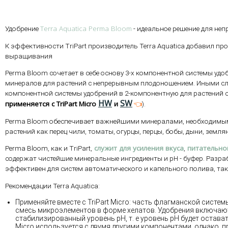
Terra Aquatica Perma Bloom
Удобрение
- идеальное решение для неп
К эффективности TriPart производитель Terra Aquatica добавил пр
выращивания
Perma Bloom сочетает в себе основу 3-х компонентной системы удо
минералов для растений с непрерывным плодоношением. Иными сло
компонентной системы удобрений в 2-компонентную для растений 
HW
SW
применяется с TriPart Micro
и
👈
).
Perma Bloom обеспечивает важнейшими минералами, необходимы
растений как перец чили, томаты, огурцы, перцы, бобы, дыни, землян
служит для усиления вкуса
питательно
Perma Bloom, как и TriPart,
,
содержат чистейшие минеральные ингредиенты и pH - буфер. Разр
эффективен для систем автоматического и капельного полива, так
Рекомендации Terra Aquatica:
Применяйте вместе с TriPart Micro: часть флагманской систем
смесь микроэлементов в форме хелатов. Удобрения включают
стабилизированный уровень pH, т. е уровень pH будет оставать
Micro используется с двумя другими компонентами, однако, п