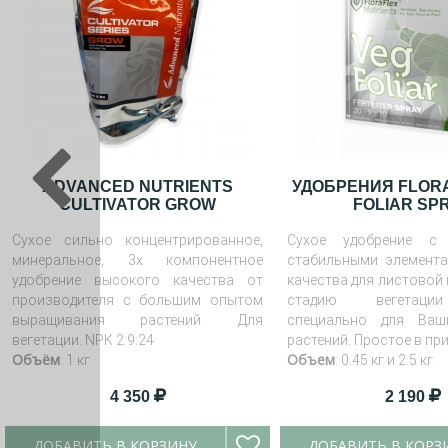
ADVANCED NUTRIENTS
УДОБРЕНИЯ FLOR
CULTIVATOR GROW
FOLIAR SP
Сухое сильно концентрированное,
Сухое удобрение с
минеральное, 3х компонентное
стабильными элемент
удобрение высокого качества от
качества для листовой
производителя с большим опытом
стадию вегетаци
выращивания растений. Для
специально для Ва
вегетации. NPK 2:9:24
растений. Простое в пр
Объём
Объем
: 1 кг.
: 0.45 кг и 2.5 кг.
4 350
2 190
ДОБАВИТЬ В КОРЗИНУ
ДОБАВИТЬ В КОРЗ