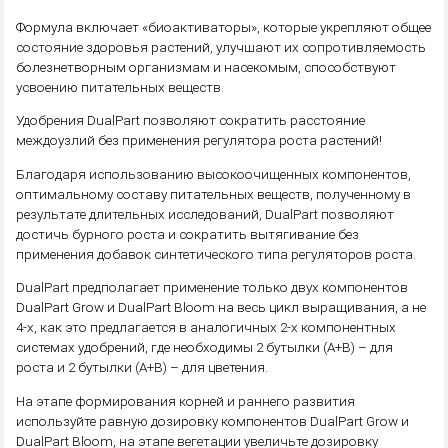
Формула включает «биоактиваторы», которые укрепляют общее
состояние здоровья растений, улучшают их сопротивляемость
болезнетворным организмам и насекомым, способствуют
усвоению питательных веществ.
Удобрения DualPart позволяют сократить расстояние
междоузлий без применения регулятора роста растений!
Благодаря использованию высокоочищенных компонентов,
оптимальному составу питательных веществ, полученному в
результате длительных исследований, DualPart позволяют
достичь бурного роста и сократить вытягивание без
применения добавок синтетического типа регуляторов роста.
DualPart предполагает применение только двух компонентов
DualPart Grow и DualPart Bloom на весь цикл выращивания, а не
4-х, как это предлагается в аналогичных 2-х компонентных
системах удобрений, где необходимы 2 бутылки (А+В) – для
роста и 2 бутылки (А+В) – для цветения.
На этапе формирования корней и раннего развития
используйте равную дозировку компонентов DualPart Grow и
DualPart Bloom, на этапе вегетации увеличьте дозировку