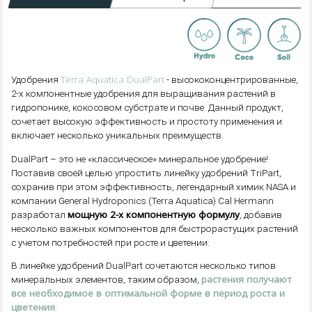
Terra Aquatica DualPart
Удобрения
- высококонцентрированные,
2-х компонентные удобрения для выращивания растений в
гидропонике, кокосовом субстрате и почве. Данный продукт,
сочетает высокую эффективность и простоту применения и
включает несколько уникальных преимуществ.
DualPart – это не «классическое» минеральное удобрение!
Поставив своей целью упростить линейку удобрений TriPart,
сохранив при этом эффективность, легендарный химик NASA и
компании General Hydroponics (Terra Aquatica) Cal Hermann
мощную 2-х компонентную формулу
разработал
, добавив
несколько важных компонентов для быстрорастущих растений
с учетом потребностей при росте и цветении:
В линейке удобрений DualPart сочетаются несколько типов
растения получают
минеральных элементов, таким образом,
все необходимое в оптимальной форме в период роста и
цветения
.