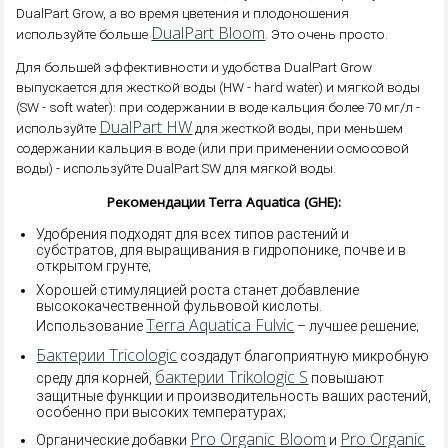
DualPart Grow, а во время цветения и плодоношения
DualPart Bloom
используйте больше
. Это очень просто.
Для большей эффективности и удобства DualPart Grow
выпускается для жесткой воды (HW - hard water) и мягкой воды
(SW - soft water): при содержании в воде кальция более 70 мг/л -
DualPart HW
используйте
для жесткой воды, при меньшем
содержании кальция в воде (или при применении осмосовой
воды) - используйте DualPart SW для мягкой воды.
Рекомендации Terra Aquatica (GHE):
Удобрения подходят для всех типов растений и
субстратов, для выращивания в гидропонике, почве и в
открытом грунте;
Хорошей стимуляцией роста станет добавление
высококачественной фульвовой кислоты.
Terra Aquatica Fulvic
Использование
– лучшее решение;
Бактерии Tricologic
создадут благоприятную микробную
бактерии Trikologic S
среду для корней,
повышают
защитные функции и производительность ваших растений,
особенно при высоких температурах;
Pro Organic Bloom
Pro Organic
Органические добавки
и