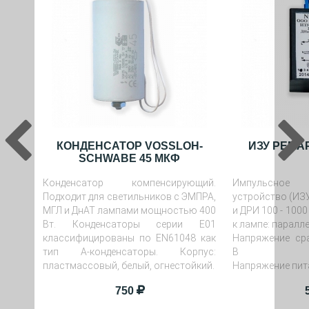
КОНДЕНСАТОР VOSSLOH-
ИЗУ РЕМАР
SCHWABE 45 МКФ
Конденсатор компенсирующий.
Импульсно
Подходит для светильников с ЭМПРА,
устройство (ИЗУ
МГЛ и ДнАТ лампами мощностью 400
и ДРИ 100 - 100
Вт. Конденсаторы серии E01
к лампе: паралл
классифицированы по EN61048 как
Напряжение сра
тип А-конденсаторы. Корпус:
В
пластмассовый, белый, огнестойкий.
Напряжение пита
Амплитуда импуль
750